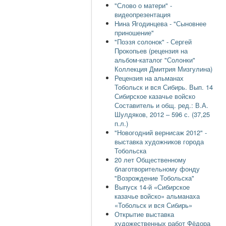
"Слово о матери" -
видеопрезентация
Нина Ягодинцева - "Сыновнее
приношение"
"Поэзя солонок" - Сергей
Прокопьев (рецензия на
альбом-каталог "Солонки"
Коллекция Дмитрия Мизгулина)
Рецензия на альманах
Тобольск и вся Сибирь. Вып. 14
Сибирское казачье войско
Составитель и общ. ред.: В.А.
Шулдяков, 2012 – 596 с. (37,25
п.л.)
"Новогодний вернисаж 2012" -
выставка художников города
Тобольска
20 лет Общественному
благотворительному фонду
"Возрождение Тобольска"
Выпуск 14-й «Сибирское
казачье войско» альманаха
«Тобольск и вся Сибирь»
Открытие выставка
художественных работ Фёдора