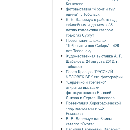
Конюхова
фотовыставка "Фронт и тыл
едины" г. Тобольск
В. Е. Валериус о работе над
юбилейным изданием к 35-
летию коллектива газпром
трансгаз Сургут
Презентация альманах
"Тобольск и вся Сибирь" - 425
лет Тобольску
Художественная выставка А. Г.
Шабанова, 24 августа 2012, г.
Тобольск
Павел Кравцов "РУССКИЙ
ЧЕЛОВЕК ВЕК 20" фотографии
"Сердечно и трепетно"
открытие выставки
фотохудожников Евгений
Лыкова и Сергея Шаповала
Презентация Хорографической
- чертежной книги С.У.
Ремезова
В. Е. Валериус альбомом
каталог "Охота"
Василий Евгеньевич Валериус