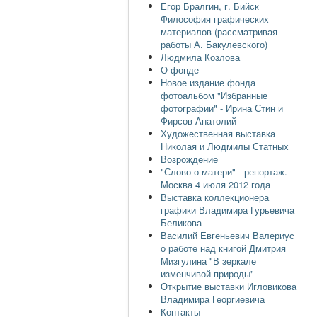
Егор Бралгин, г. Бийск
Философия графических
материалов (рассматривая
работы А. Бакулевского)
Людмила Козлова
О фонде
Новое издание фонда
фотоальбом "Избранные
фотографии" - Ирина Стин и
Фирсов Анатолий
Художественная выставка
Николая и Людмилы Статных
Возрождение
"Слово о матери" - репортаж.
Москва 4 июля 2012 года
Выставка коллекционера
графики Владимира Гурьевича
Беликова
Василий Евгеньевич Валериус
о работе над книгой Дмитрия
Мизгулина "В зеркале
изменчивой природы"
Открытие выставки Игловикова
Владимира Георгиевича
Контакты