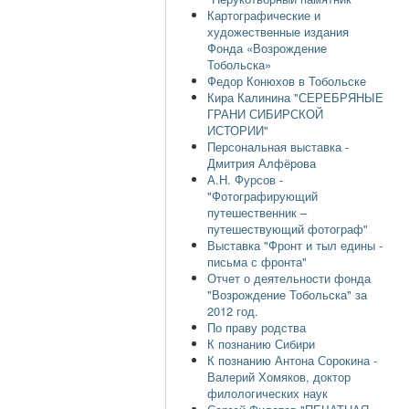
Картографические и
художественные издания
Фонда «Возрождение
Тобольска»
Федор Конюхов в Тобольске
Кира Калинина "СЕРЕБРЯНЫЕ
ГРАНИ СИБИРСКОЙ
ИСТОРИИ"
Персональная выставка -
Дмитрия Алфёрова
А.Н. Фурсов -
"Фотографирующий
путешественник –
путешествующий фотограф"
Выставка "Фронт и тыл едины -
письма с фронта"
Отчет о деятельности фонда
"Возрождение Тобольска" за
2012 год.
По праву родства
К познанию Сибири
К познанию Антона Сорокина -
Валерий Хомяков, доктор
филологических наук