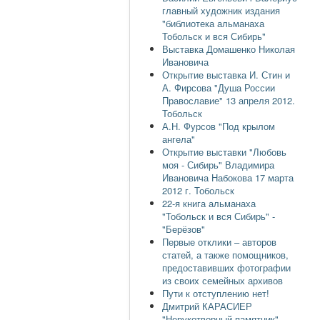
главный художник издания
"библиотека альманаха
Тобольск и вся Сибирь"
Выставка Домашенко Николая
Ивановича
Открытие выставка И. Стин и
А. Фирсова "Душа России
Православие" 13 апреля 2012.
Тобольск
А.Н. Фурсов "Под крылом
ангела"
Открытие выставки "Любовь
моя - Сибирь" Владимира
Ивановича Набокова 17 марта
2012 г. Тобольск
22-я книга альманаха
"Тобольск и вся Сибирь" -
"Берёзов"
Первые отклики – авторов
статей, а также помощников,
предоставивших фотографии
из своих семейных архивов
Пути к отступлению нет!
Дмитрий КАРАСИЕР
"Нерукотворный памятник"