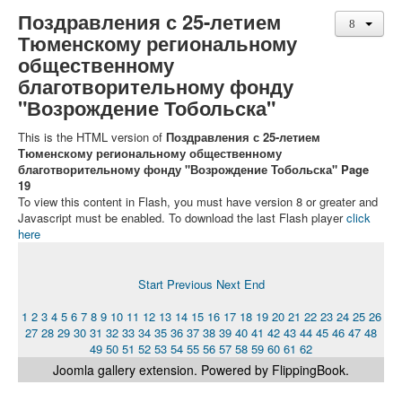
Поздравления с 25-летием
Тюменскому региональному
общественному
благотворительному фонду
"Возрождение Тобольска"
This is the HTML version of
Поздравления с 25-летием
Тюменскому региональному общественному
благотворительному фонду "Возрождение Тобольска" Page
19
To view this content in Flash, you must have version 8 or greater and
Javascript must be enabled. To download the last Flash player
click
here
Start
Previous
Next
End
1
2
3
4
5
6
7
8
9
10
11
12
13
14
15
16
17
18
19
20
21
22
23
24
25
26
27
28
29
30
31
32
33
34
35
36
37
38
39
40
41
42
43
44
45
46
47
48
49
50
51
52
53
54
55
56
57
58
59
60
61
62
Joomla gallery
extension. Powered by FlippingBook.