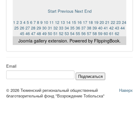
Start
Previous
Next
End
1
2
3
4
5
6
7
8
9
10
11
12
13
14
15
16
17
18
19
20
21
22
23
24
25
26
27
28
29
30
31
32
33
34
35
36
37
38
39
40
41
42
43
44
45
46
47
48
49
50
51
52
53
54
55
56
57
58
59
60
61
62
Joomla gallery
extension. Powered by FlippingBook.
Email
Подписаться
© 2026 Тюменский региональный общественный
Наверх
благотворительный фонд "Возрождение Тобольска"