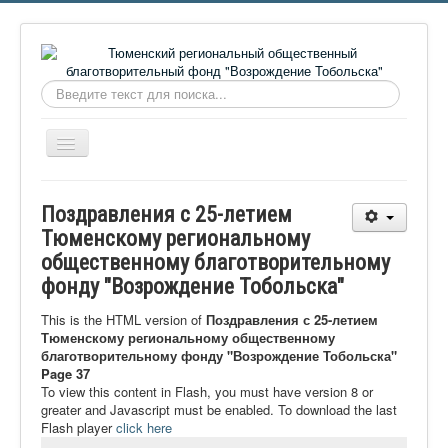
Искать...
Включить/
выключить
навигацию
Главная
Поздравления с 25-летием
О фонде
Тюменскому региональному
общественному благотворительному
Онлайн библиотека
фонду "Возрождение Тобольска"
Видеоматериалы
This is the HTML version of
Поздравления с 25-летием
Контакты
Тюменскому региональному общественному
благотворительному фонду "Возрождение Тобольска"
Сайт проекта Достоевский
Page 37
To view this content in Flash, you must have version 8 or
Ермаковополе.рф
greater and Javascript must be enabled. To download the last
Flash player
click here