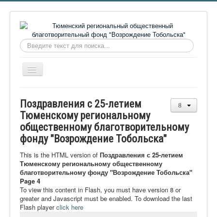
Искать...
Включить/
выключить
навигацию
Главная
Поздравления с 25-летием
О фонде
Тюменскому региональному
общественному благотворительному
Онлайн библиотека
фонду "Возрождение Тобольска"
Видеоматериалы
This is the HTML version of
Поздравления с 25-летием
Контакты
Тюменскому региональному общественному
благотворительному фонду "Возрождение Тобольска"
Сайт проекта Достоевский
Page 4
To view this content in Flash, you must have version 8 or
Ермаковополе.рф
greater and Javascript must be enabled. To download the last
Flash player
click here