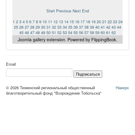
Start
Previous
Next
End
1
2
3
4
5
6
7
8
9
10
11
12
13
14
15
16
17
18
19
20
21
22
23
24
25
26
27
28
29
30
31
32
33
34
35
36
37
38
39
40
41
42
43
44
45
46
47
48
49
50
51
52
53
54
55
56
57
58
59
60
61
62
Joomla gallery
extension. Powered by FlippingBook.
Email
Подписаться
© 2026 Тюменский региональный общественный
Наверх
благотворительный фонд "Возрождение Тобольска"