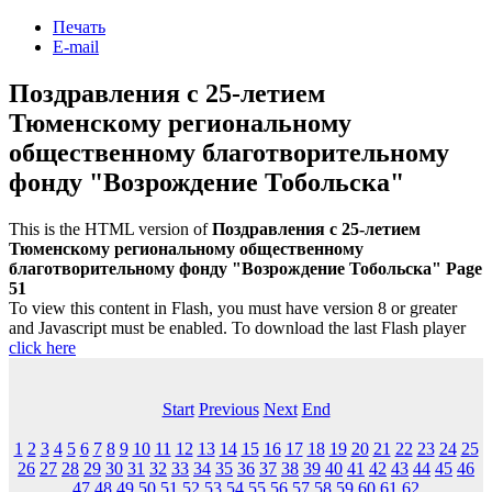
Печать
E-mail
Поздравления с 25-летием
Тюменскому региональному
общественному благотворительному
фонду "Возрождение Тобольска"
This is the HTML version of
Поздравления с 25-летием
Тюменскому региональному общественному
благотворительному фонду "Возрождение Тобольска" Page
51
To view this content in Flash, you must have version 8 or greater
and Javascript must be enabled. To download the last Flash player
click here
Start
Previous
Next
End
1
2
3
4
5
6
7
8
9
10
11
12
13
14
15
16
17
18
19
20
21
22
23
24
25
26
27
28
29
30
31
32
33
34
35
36
37
38
39
40
41
42
43
44
45
46
47
48
49
50
51
52
53
54
55
56
57
58
59
60
61
62