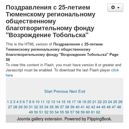
Поздравления с 25-летием
Тюменскому региональному
общественному
благотворительному фонду
"Возрождение Тобольска"
This is the HTML version of
Поздравления с 25-летием
Тюменскому региональному общественному
благотворительному фонду "Возрождение Тобольска" Page
59
To view this content in Flash, you must have version 8 or greater and
Javascript must be enabled. To download the last Flash player
click
here
Start
Previous
Next
End
1
2
3
4
5
6
7
8
9
10
11
12
13
14
15
16
17
18
19
20
21
22
23
24
25
26
27
28
29
30
31
32
33
34
35
36
37
38
39
40
41
42
43
44
45
46
47
48
49
50
51
52
53
54
55
56
57
58
59
60
61
62
Joomla gallery
extension. Powered by FlippingBook.