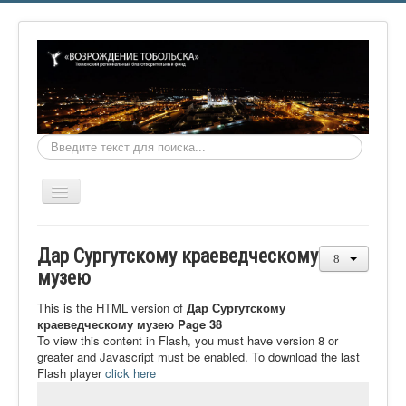
Искать...
Включить/
выключить
навигацию
Главная
Дар Сургутскому краеведческому
О фонде
музею
Онлайн библиотека
This is the HTML version of
Дар Сургутскому
краеведческому музею Page 38
Видеоматериалы
To view this content in Flash, you must have version 8 or
greater and Javascript must be enabled. To download the last
Контакты
Flash player
click here
Сайт проекта Достоевский