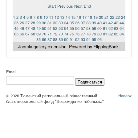
Ермаковополе.рф
Start
Previous
Next
End
1
2
3
4
5
6
7
8
9
10
11
12
13
14
15
16
17
18
19
20
21
22
23
24
25
26
27
28
29
30
31
32
33
34
35
36
37
38
39
40
41
42
43
44
45
46
47
48
49
50
51
52
53
54
55
56
57
58
59
60
61
62
63
64
65
66
67
68
69
70
71
72
73
74
75
76
77
78
79
80
81
82
83
84
85
86
87
88
89
90
91
92
93
94
95
96
Joomla gallery
extension. Powered by FlippingBook.
Email
Подписаться
© 2026 Тюменский региональный общественный
Наверх
благотворительный фонд "Возрождение Тобольска"