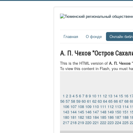
Главная
О фонде
Онлайн библ
А. П. Чехов "Остров Саха
This is the HTML version of
А. П. Чехов
To view this content in Flash, you must h
1
2
3
4
5
6
7
8
9
10
11
12
13
14
15
16
1
56
57
58
59
60
61
62
63
64
65
66
67
68
6
106
107
108
109
110
111
112
113
114
1
143
144
145
146
147
148
149
150
151
1
180
181
182
183
184
185
186
187
188
1
217
218
219
220
221
222
223
224
225
2