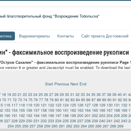
иотека
Видеоматериалы
Контакты
Сайт проекта Достоевский
лин" - факсимильное воспроизведение рукописи
 "Остров Сахалин" - факсимильное воспроизведение рукописи Page 
ave version 8 or greater and Javascript must be enabled. To download the las
Start
Previous
Next
End
7
18
19
20
21
22
23
24
25
26
27
28
29
30
31
32
33
34
35
36
37
38
39
40
41
4
9
70
71
72
73
74
75
76
77
78
79
80
81
82
83
84
85
86
87
88
89
90
91
92
93
9
15
116
117
118
119
120
121
122
123
124
125
126
127
128
129
130
131
132
1
52
153
154
155
156
157
158
159
160
161
162
163
164
165
166
167
168
169
1
89
190
191
192
193
194
195
196
197
198
199
200
201
202
203
204
205
206
2
26
227
228
229
230
231
232
233
234
235
236
237
238
239
240
241
242
243
2
254
255
256
257
258
259
260
261
262
263
264
265
266
267
268
269