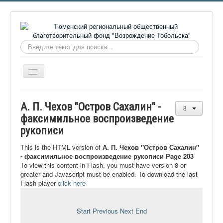
Искать...
Включить/
выключить
навигацию
Главная
А. П. Чехов "Остров Сахалин" -
О фонде
факсимильное воспроизведение
рукописи
Онлайн библиотека
Видеоматериалы
This is the HTML version of
А. П. Чехов "Остров Сахалин"
- факсимильное воспроизведение рукописи Page 203
Контакты
To view this content in Flash, you must have version 8 or
greater and Javascript must be enabled. To download the last
Сайт проекта Достоевский
Flash player
click here
Ермаковополе.рф
Start
Previous
Next
End