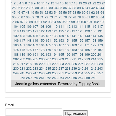
1
2
3
4
5
6
7
8
9
10
11
12
13
14
15
16
17
18
19
20
21
22
23
24
25
26
27
28
29
30
31
32
33
34
35
36
37
38
39
40
41
42
43
44
45
46
47
48
49
50
51
52
53
54
55
56
57
58
59
60
61
62
63
64
65
66
67
68
69
70
71
72
73
74
75
76
77
78
79
80
81
82
83
84
85
86
87
88
89
90
91
92
93
94
95
96
97
98
99
100
101
102
103
104
105
106
107
108
109
110
111
112
113
114
115
116
117
118
119
120
121
122
123
124
125
126
127
128
129
130
131
132
133
134
135
136
137
138
139
140
141
142
143
144
145
146
147
148
149
150
151
152
153
154
155
156
157
158
159
160
161
162
163
164
165
166
167
168
169
170
171
172
173
174
175
176
177
178
179
180
181
182
183
184
185
186
187
188
189
190
191
192
193
194
195
196
197
198
199
200
201
202
203
204
205
206
207
208
209
210
211
212
213
214
215
216
217
218
219
220
221
222
223
224
225
226
227
228
229
230
231
232
233
234
235
236
237
238
239
240
241
242
243
244
245
246
247
248
249
250
251
252
253
254
255
256
257
258
259
260
261
262
263
264
265
266
267
268
269
Joomla gallery
extension. Powered by FlippingBook.
Email
Подписаться