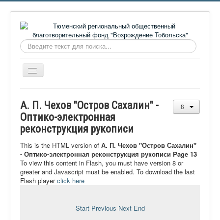
Искать...
Включить/
выключить
навигацию
Главная
А. П. Чехов "Остров Сахалин" -
О фонде
Оптико-электронная
реконструкция рукописи
Онлайн библиотека
Видеоматериалы
This is the HTML version of
А. П. Чехов "Остров Сахалин"
- Оптико-электронная реконструкция рукописи Page 13
Контакты
To view this content in Flash, you must have version 8 or
greater and Javascript must be enabled. To download the last
Сайт проекта Достоевский
Flash player
click here
Ермаковополе.рф
Start
Previous
Next
End