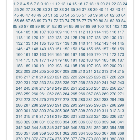
1
2
3
4
5
6
7
8
9
10
11
12
13
14
15
16
17
18
19
20
21
22
23
24
25
26
27
28
29
30
31
32
33
34
35
36
37
38
39
40
41
42
43
44
45
46
47
48
49
50
51
52
53
54
55
56
57
58
59
60
61
62
63
64
65
66
67
68
69
70
71
72
73
74
75
76
77
78
79
80
81
82
83
84
85
86
87
88
89
90
91
92
93
94
95
96
97
98
99
100
101
102
103
104
105
106
107
108
109
110
111
112
113
114
115
116
117
118
119
120
121
122
123
124
125
126
127
128
129
130
131
132
133
134
135
136
137
138
139
140
141
142
143
144
145
146
147
148
149
150
151
152
153
154
155
156
157
158
159
160
161
162
163
164
165
166
167
168
169
170
171
172
173
174
175
176
177
178
179
180
181
182
183
184
185
186
187
188
189
190
191
192
193
194
195
196
197
198
199
200
201
202
203
204
205
206
207
208
209
210
211
212
213
214
215
216
217
218
219
220
221
222
223
224
225
226
227
228
229
230
231
232
233
234
235
236
237
238
239
240
241
242
243
244
245
246
247
248
249
250
251
252
253
254
255
256
257
258
259
260
261
262
263
264
265
266
267
268
269
270
271
272
273
274
275
276
277
278
279
280
281
282
283
284
285
286
287
288
289
290
291
292
293
294
295
296
297
298
299
300
301
302
303
304
305
306
307
308
309
310
311
312
313
314
315
316
317
318
319
320
321
322
323
324
325
326
327
328
329
330
331
332
333
334
335
336
337
338
339
340
341
342
343
344
345
346
347
348
349
350
351
352
353
354
355
356
357
358
359
360
361
362
363
364
365
366
367
368
369
370
371
372
373
374
375
376
377
378
379
380
381
382
383