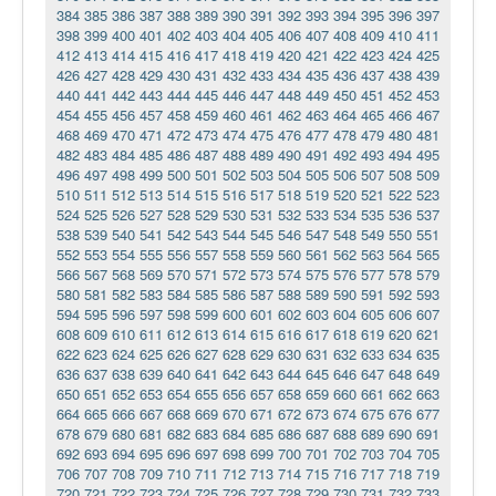
384
385
386
387
388
389
390
391
392
393
394
395
396
397
398
399
400
401
402
403
404
405
406
407
408
409
410
411
412
413
414
415
416
417
418
419
420
421
422
423
424
425
426
427
428
429
430
431
432
433
434
435
436
437
438
439
440
441
442
443
444
445
446
447
448
449
450
451
452
453
454
455
456
457
458
459
460
461
462
463
464
465
466
467
468
469
470
471
472
473
474
475
476
477
478
479
480
481
482
483
484
485
486
487
488
489
490
491
492
493
494
495
496
497
498
499
500
501
502
503
504
505
506
507
508
509
510
511
512
513
514
515
516
517
518
519
520
521
522
523
524
525
526
527
528
529
530
531
532
533
534
535
536
537
538
539
540
541
542
543
544
545
546
547
548
549
550
551
552
553
554
555
556
557
558
559
560
561
562
563
564
565
566
567
568
569
570
571
572
573
574
575
576
577
578
579
580
581
582
583
584
585
586
587
588
589
590
591
592
593
594
595
596
597
598
599
600
601
602
603
604
605
606
607
608
609
610
611
612
613
614
615
616
617
618
619
620
621
622
623
624
625
626
627
628
629
630
631
632
633
634
635
636
637
638
639
640
641
642
643
644
645
646
647
648
649
650
651
652
653
654
655
656
657
658
659
660
661
662
663
664
665
666
667
668
669
670
671
672
673
674
675
676
677
678
679
680
681
682
683
684
685
686
687
688
689
690
691
692
693
694
695
696
697
698
699
700
701
702
703
704
705
706
707
708
709
710
711
712
713
714
715
716
717
718
719
720
721
722
723
724
725
726
727
728
729
730
731
732
733