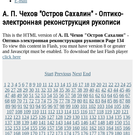
E-mail
А. П. Чехов "Остров Сахалин" - Оптико-
электронная реконструкция рукописи
This is the HTML version of
А. П. Чехов "Остров Сахалин" -
Оптико-электронная реконструкция рукописи Page 134
To view this content in Flash, you must have version 8 or greater
and Javascript must be enabled. To download the last Flash player
click here
Start
Previous
Next
End
1
2
3
4
5
6
7
8
9
10
11
12
13
14
15
16
17
18
19
20
21
22
23
24
25
26
27
28
29
30
31
32
33
34
35
36
37
38
39
40
41
42
43
44
45
46
47
48
49
50
51
52
53
54
55
56
57
58
59
60
61
62
63
64
65
66
67
68
69
70
71
72
73
74
75
76
77
78
79
80
81
82
83
84
85
86
87
88
89
90
91
92
93
94
95
96
97
98
99
100
101
102
103
104
105
106
107
108
109
110
111
112
113
114
115
116
117
118
119
120
121
122
123
124
125
126
127
128
129
130
131
132
133
134
135
136
137
138
139
140
141
142
143
144
145
146
147
148
149
150
151
152
153
154
155
156
157
158
159
160
161
162
163
164
165
166
167
168
169
170
171
172
173
174
175
176
177
178
179
180
181