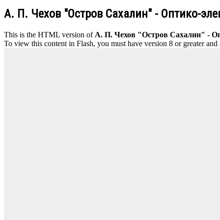
А. П. Чехов "Остров Сахалин" - Оптико-эл
This is the HTML version of
А. П. Чехов "Остров Сахалин" - О
To view this content in Flash, you must have version 8 or greater and