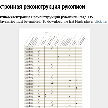
ектронная реконструкция рукописи
птико-электронная реконструкция рукописи Page 135
 Javascript must be enabled. To download the last Flash player
click her