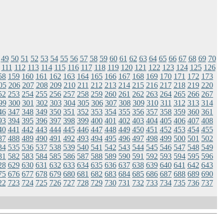
49
50
51
52
53
54
55
56
57
58
59
60
61
62
63
64
65
66
67
68
69
70
111
112
113
114
115
116
117
118
119
120
121
122
123
124
125
126
58
159
160
161
162
163
164
165
166
167
168
169
170
171
172
173
05
206
207
208
209
210
211
212
213
214
215
216
217
218
219
220
52
253
254
255
256
257
258
259
260
261
262
263
264
265
266
267
99
300
301
302
303
304
305
306
307
308
309
310
311
312
313
314
46
347
348
349
350
351
352
353
354
355
356
357
358
359
360
361
93
394
395
396
397
398
399
400
401
402
403
404
405
406
407
408
40
441
442
443
444
445
446
447
448
449
450
451
452
453
454
455
87
488
489
490
491
492
493
494
495
496
497
498
499
500
501
502
34
535
536
537
538
539
540
541
542
543
544
545
546
547
548
549
81
582
583
584
585
586
587
588
589
590
591
592
593
594
595
596
28
629
630
631
632
633
634
635
636
637
638
639
640
641
642
643
75
676
677
678
679
680
681
682
683
684
685
686
687
688
689
690
22
723
724
725
726
727
728
729
730
731
732
733
734
735
736
737