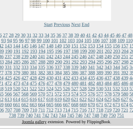
Start
Previous
Next
End
6
27
28
29
30
31
32
33
34
35
36
37
38
39
40
41
42
43
44
45
46
47
48
93
94
95
96
97
98
99
100
101
102
103
104
105
106
107
108
109
110
42
143
144
145
146
147
148
149
150
151
152
153
154
155
156
157
1
89
190
191
192
193
194
195
196
197
198
199
200
201
202
203
204
2
36
237
238
239
240
241
242
243
244
245
246
247
248
249
250
251
2
83
284
285
286
287
288
289
290
291
292
293
294
295
296
297
298
2
30
331
332
333
334
335
336
337
338
339
340
341
342
343
344
345
3
77
378
379
380
381
382
383
384
385
386
387
388
389
390
391
392
3
24
425
426
427
428
429
430
431
432
433
434
435
436
437
438
439
4
71
472
473
474
475
476
477
478
479
480
481
482
483
484
485
486
4
18
519
520
521
522
523
524
525
526
527
528
529
530
531
532
533
5
65
566
567
568
569
570
571
572
573
574
575
576
577
578
579
580
5
12
613
614
615
616
617
618
619
620
621
622
623
624
625
626
627
6
59
660
661
662
663
664
665
666
667
668
669
670
671
672
673
674
6
06
707
708
709
710
711
712
713
714
715
716
717
718
719
720
721
7
738
739
740
741
742
743
744
745
746
747
748
749
750
751
Joomla gallery
extension. Powered by FlippingBook.