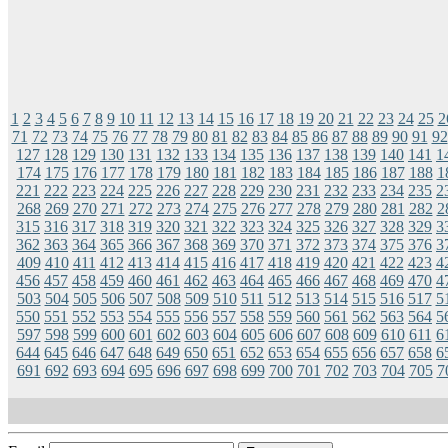
1
2
3
4
5
6
7
8
9
10
11
12
13
14
15
16
17
18
19
20
21
22
23
24
25
2
71
72
73
74
75
76
77
78
79
80
81
82
83
84
85
86
87
88
89
90
91
92
127
128
129
130
131
132
133
134
135
136
137
138
139
140
141
1
174
175
176
177
178
179
180
181
182
183
184
185
186
187
188
1
221
222
223
224
225
226
227
228
229
230
231
232
233
234
235
2
268
269
270
271
272
273
274
275
276
277
278
279
280
281
282
2
315
316
317
318
319
320
321
322
323
324
325
326
327
328
329
3
362
363
364
365
366
367
368
369
370
371
372
373
374
375
376
3
409
410
411
412
413
414
415
416
417
418
419
420
421
422
423
4
456
457
458
459
460
461
462
463
464
465
466
467
468
469
470
4
503
504
505
506
507
508
509
510
511
512
513
514
515
516
517
5
550
551
552
553
554
555
556
557
558
559
560
561
562
563
564
5
597
598
599
600
601
602
603
604
605
606
607
608
609
610
611
6
644
645
646
647
648
649
650
651
652
653
654
655
656
657
658
6
691
692
693
694
695
696
697
698
699
700
701
702
703
704
705
7