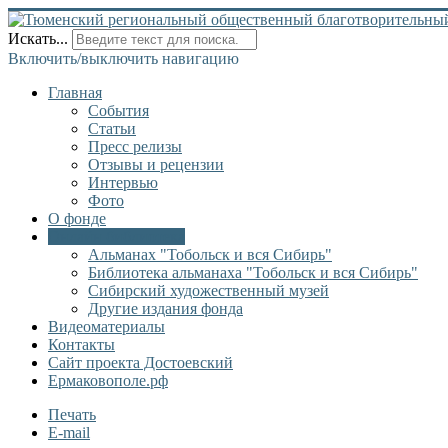
Искать...
Включить/выключить навигацию
Главная
События
Статьи
Пресс релизы
Отзывы и рецензии
Интервью
Фото
О фонде
Онлайн библиотека
Альманах "Тобольск и вся Сибирь"
Библиотека альманаха "Тобольск и вся Сибирь"
Сибирский художественный музей
Другие издания фонда
Видеоматериалы
Контакты
Сайт проекта Достоевский
Ермаковополе.рф
Печать
E-mail