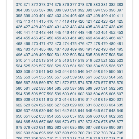
370
371
372
373
374
375
376
377
378
379
380
381
382
383
384
385
386
387
388
389
390
391
392
393
394
395
396
397
398
399
400
401
402
403
404
405
406
407
408
409
410
411
412
413
414
415
416
417
418
419
420
421
422
423
424
425
426
427
428
429
430
431
432
433
434
435
436
437
438
439
440
441
442
443
444
445
446
447
448
449
450
451
452
453
454
455
456
457
458
459
460
461
462
463
464
465
466
467
468
469
470
471
472
473
474
475
476
477
478
479
480
481
482
483
484
485
486
487
488
489
490
491
492
493
494
495
496
497
498
499
500
501
502
503
504
505
506
507
508
509
510
511
512
513
514
515
516
517
518
519
520
521
522
523
524
525
526
527
528
529
530
531
532
533
534
535
536
537
538
539
540
541
542
543
544
545
546
547
548
549
550
551
552
553
554
555
556
557
558
559
560
561
562
563
564
565
566
567
568
569
570
571
572
573
574
575
576
577
578
579
580
581
582
583
584
585
586
587
588
589
590
591
592
593
594
595
596
597
598
599
600
601
602
603
604
605
606
607
608
609
610
611
612
613
614
615
616
617
618
619
620
621
622
623
624
625
626
627
628
629
630
631
632
633
634
635
636
637
638
639
640
641
642
643
644
645
646
647
648
649
650
651
652
653
654
655
656
657
658
659
660
661
662
663
664
665
666
667
668
669
670
671
672
673
674
675
676
677
678
679
680
681
682
683
684
685
686
687
688
689
690
691
692
693
694
695
696
697
698
699
700
701
702
703
704
705
706
707
708
709
710
711
712
713
714
715
716
717
718
719