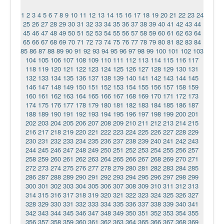
1
2
3
4
5
6
7
8
9
10
11
12
13
14
15
16
17
18
19
20
21
22
23
24
25
26
27
28
29
30
31
32
33
34
35
36
37
38
39
40
41
42
43
44
45
46
47
48
49
50
51
52
53
54
55
56
57
58
59
60
61
62
63
64
65
66
67
68
69
70
71
72
73
74
75
76
77
78
79
80
81
82
83
84
85
86
87
88
89
90
91
92
93
94
95
96
97
98
99
100
101
102
103
104
105
106
107
108
109
110
111
112
113
114
115
116
117
118
119
120
121
122
123
124
125
126
127
128
129
130
131
132
133
134
135
136
137
138
139
140
141
142
143
144
145
146
147
148
149
150
151
152
153
154
155
156
157
158
159
160
161
162
163
164
165
166
167
168
169
170
171
172
173
174
175
176
177
178
179
180
181
182
183
184
185
186
187
188
189
190
191
192
193
194
195
196
197
198
199
200
201
202
203
204
205
206
207
208
209
210
211
212
213
214
215
216
217
218
219
220
221
222
223
224
225
226
227
228
229
230
231
232
233
234
235
236
237
238
239
240
241
242
243
244
245
246
247
248
249
250
251
252
253
254
255
256
257
258
259
260
261
262
263
264
265
266
267
268
269
270
271
272
273
274
275
276
277
278
279
280
281
282
283
284
285
286
287
288
289
290
291
292
293
294
295
296
297
298
299
300
301
302
303
304
305
306
307
308
309
310
311
312
313
314
315
316
317
318
319
320
321
322
323
324
325
326
327
328
329
330
331
332
333
334
335
336
337
338
339
340
341
342
343
344
345
346
347
348
349
350
351
352
353
354
355
356
357
358
359
360
361
362
363
364
365
366
367
368
369