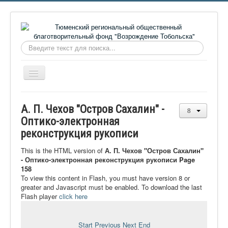
Искать...
Включить/
выключить
навигацию
Главная
А. П. Чехов "Остров Сахалин" -
О фонде
Оптико-электронная
реконструкция рукописи
Онлайн библиотека
Видеоматериалы
This is the HTML version of
А. П. Чехов "Остров Сахалин"
- Оптико-электронная реконструкция рукописи Page
Контакты
158
To view this content in Flash, you must have version 8 or
Сайт проекта Достоевский
greater and Javascript must be enabled. To download the last
Flash player
click here
Ермаковополе.рф
Start
Previous
Next
End