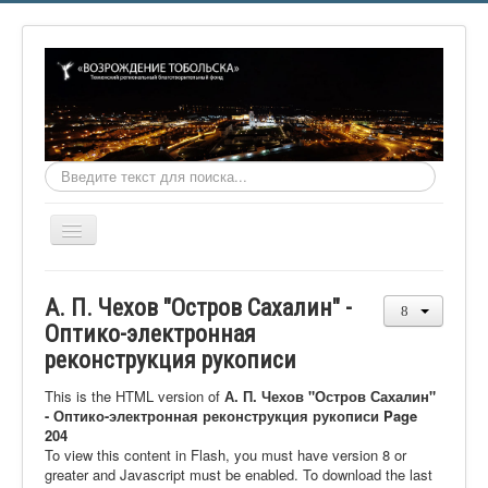
Искать...
Включить/
выключить
навигацию
Главная
А. П. Чехов "Остров Сахалин" -
О фонде
Оптико-электронная
реконструкция рукописи
Онлайн библиотека
Видеоматериалы
This is the HTML version of
А. П. Чехов "Остров Сахалин"
- Оптико-электронная реконструкция рукописи Page
Контакты
204
To view this content in Flash, you must have version 8 or
Сайт проекта Достоевский
greater and Javascript must be enabled. To download the last