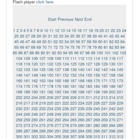
Flash player
click here
Ермаковополе.рф
Start
Previous
Next
End
1
2
3
4
5
6
7
8
9
10
11
12
13
14
15
16
17
18
19
20
21
22
23
24
25
26
27
28
29
30
31
32
33
34
35
36
37
38
39
40
41
42
43
44
45
46
47
48
49
50
51
52
53
54
55
56
57
58
59
60
61
62
63
64
65
66
67
68
69
70
71
72
73
74
75
76
77
78
79
80
81
82
83
84
85
86
87
88
89
90
91
92
93
94
95
96
97
98
99
100
101
102
103
104
105
106
107
108
109
110
111
112
113
114
115
116
117
118
119
120
121
122
123
124
125
126
127
128
129
130
131
132
133
134
135
136
137
138
139
140
141
142
143
144
145
146
147
148
149
150
151
152
153
154
155
156
157
158
159
160
161
162
163
164
165
166
167
168
169
170
171
172
173
174
175
176
177
178
179
180
181
182
183
184
185
186
187
188
189
190
191
192
193
194
195
196
197
198
199
200
201
202
203
204
205
206
207
208
209
210
211
212
213
214
215
216
217
218
219
220
221
222
223
224
225
226
227
228
229
230
231
232
233
234
235
236
237
238
239
240
241
242
243
244
245
246
247
248
249
250
251
252
253
254
255
256
257
258
259
260
261
262
263
264
265
266
267
268
269
270
271
272
273
274
275
276
277
278
279
280
281
282
283
284
285
286
287
288
289
290
291
292
293
294
295
296
297
298
299
300
301
302
303
304
305
306
307
308
309
310
311
312
313