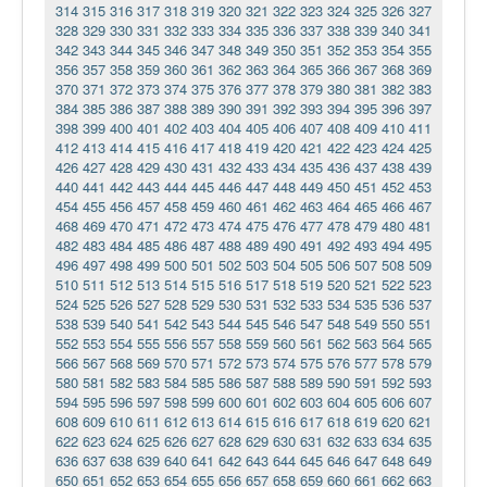
314
315
316
317
318
319
320
321
322
323
324
325
326
327
328
329
330
331
332
333
334
335
336
337
338
339
340
341
342
343
344
345
346
347
348
349
350
351
352
353
354
355
356
357
358
359
360
361
362
363
364
365
366
367
368
369
370
371
372
373
374
375
376
377
378
379
380
381
382
383
384
385
386
387
388
389
390
391
392
393
394
395
396
397
398
399
400
401
402
403
404
405
406
407
408
409
410
411
412
413
414
415
416
417
418
419
420
421
422
423
424
425
426
427
428
429
430
431
432
433
434
435
436
437
438
439
440
441
442
443
444
445
446
447
448
449
450
451
452
453
454
455
456
457
458
459
460
461
462
463
464
465
466
467
468
469
470
471
472
473
474
475
476
477
478
479
480
481
482
483
484
485
486
487
488
489
490
491
492
493
494
495
496
497
498
499
500
501
502
503
504
505
506
507
508
509
510
511
512
513
514
515
516
517
518
519
520
521
522
523
524
525
526
527
528
529
530
531
532
533
534
535
536
537
538
539
540
541
542
543
544
545
546
547
548
549
550
551
552
553
554
555
556
557
558
559
560
561
562
563
564
565
566
567
568
569
570
571
572
573
574
575
576
577
578
579
580
581
582
583
584
585
586
587
588
589
590
591
592
593
594
595
596
597
598
599
600
601
602
603
604
605
606
607
608
609
610
611
612
613
614
615
616
617
618
619
620
621
622
623
624
625
626
627
628
629
630
631
632
633
634
635
636
637
638
639
640
641
642
643
644
645
646
647
648
649
650
651
652
653
654
655
656
657
658
659
660
661
662
663