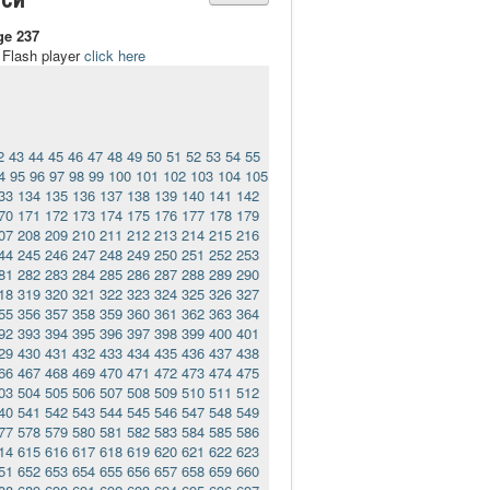
ge 237
t Flash player
click here
2
43
44
45
46
47
48
49
50
51
52
53
54
55
4
95
96
97
98
99
100
101
102
103
104
105
33
134
135
136
137
138
139
140
141
142
70
171
172
173
174
175
176
177
178
179
07
208
209
210
211
212
213
214
215
216
44
245
246
247
248
249
250
251
252
253
81
282
283
284
285
286
287
288
289
290
18
319
320
321
322
323
324
325
326
327
55
356
357
358
359
360
361
362
363
364
92
393
394
395
396
397
398
399
400
401
29
430
431
432
433
434
435
436
437
438
66
467
468
469
470
471
472
473
474
475
03
504
505
506
507
508
509
510
511
512
40
541
542
543
544
545
546
547
548
549
77
578
579
580
581
582
583
584
585
586
14
615
616
617
618
619
620
621
622
623
51
652
653
654
655
656
657
658
659
660