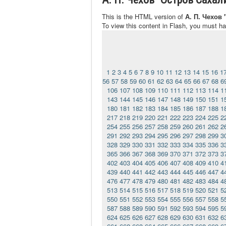
This is the HTML version of
А. П. Чехов
To view this content in Flash, you must h
1
2
3
4
5
6
7
8
9
10
11
12
13
14
15
16
1
56
57
58
59
60
61
62
63
64
65
66
67
68
6
106
107
108
109
110
111
112
113
114
1
143
144
145
146
147
148
149
150
151
1
180
181
182
183
184
185
186
187
188
1
217
218
219
220
221
222
223
224
225
2
254
255
256
257
258
259
260
261
262
2
291
292
293
294
295
296
297
298
299
3
328
329
330
331
332
333
334
335
336
3
365
366
367
368
369
370
371
372
373
3
402
403
404
405
406
407
408
409
410
4
439
440
441
442
443
444
445
446
447
4
476
477
478
479
480
481
482
483
484
4
513
514
515
516
517
518
519
520
521
5
550
551
552
553
554
555
556
557
558
5
587
588
589
590
591
592
593
594
595
5
624
625
626
627
628
629
630
631
632
6