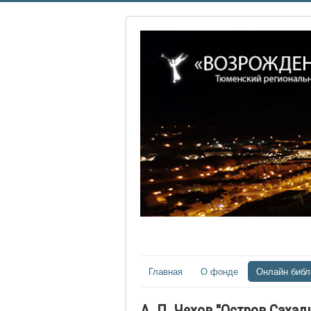
Главная
О фонде
Онлайн библ
А. П. Чехов "Остров Саха