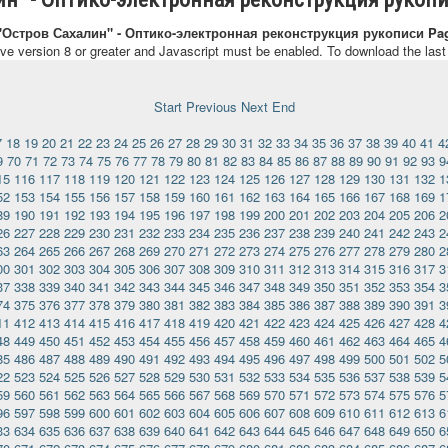
 "Остров Сахалин" - Оптико-электронная реконструкция рукописи Pa
ave version 8 or greater and Javascript must be enabled. To download the las
Start
Previous
Next
End
7
18
19
20
21
22
23
24
25
26
27
28
29
30
31
32
33
34
35
36
37
38
39
40
41
4
9
70
71
72
73
74
75
76
77
78
79
80
81
82
83
84
85
86
87
88
89
90
91
92
93
9
15
116
117
118
119
120
121
122
123
124
125
126
127
128
129
130
131
132
1
52
153
154
155
156
157
158
159
160
161
162
163
164
165
166
167
168
169
1
89
190
191
192
193
194
195
196
197
198
199
200
201
202
203
204
205
206
2
26
227
228
229
230
231
232
233
234
235
236
237
238
239
240
241
242
243
2
63
264
265
266
267
268
269
270
271
272
273
274
275
276
277
278
279
280
2
00
301
302
303
304
305
306
307
308
309
310
311
312
313
314
315
316
317
3
37
338
339
340
341
342
343
344
345
346
347
348
349
350
351
352
353
354
3
74
375
376
377
378
379
380
381
382
383
384
385
386
387
388
389
390
391
3
11
412
413
414
415
416
417
418
419
420
421
422
423
424
425
426
427
428
4
48
449
450
451
452
453
454
455
456
457
458
459
460
461
462
463
464
465
4
85
486
487
488
489
490
491
492
493
494
495
496
497
498
499
500
501
502
5
22
523
524
525
526
527
528
529
530
531
532
533
534
535
536
537
538
539
5
59
560
561
562
563
564
565
566
567
568
569
570
571
572
573
574
575
576
5
96
597
598
599
600
601
602
603
604
605
606
607
608
609
610
611
612
613
6
33
634
635
636
637
638
639
640
641
642
643
644
645
646
647
648
649
650
6