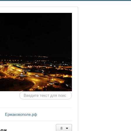
Искать...
Ермаковополе.рф
иси