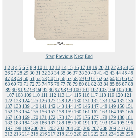
Start
Previous
Next
End
1
2
3
4
5
6
7
8
9
10
11
12
13
14
15
16
17
18
19
20
21
22
23
24
25
26
27
28
29
30
31
32
33
34
35
36
37
38
39
40
41
42
43
44
45
46
47
48
49
50
51
52
53
54
55
56
57
58
59
60
61
62
63
64
65
66
67
68
69
70
71
72
73
74
75
76
77
78
79
80
81
82
83
84
85
86
87
88
89
90
91
92
93
94
95
96
97
98
99
100
101
102
103
104
105
106
107
108
109
110
111
112
113
114
115
116
117
118
119
120
121
122
123
124
125
126
127
128
129
130
131
132
133
134
135
136
137
138
139
140
141
142
143
144
145
146
147
148
149
150
151
152
153
154
155
156
157
158
159
160
161
162
163
164
165
166
167
168
169
170
171
172
173
174
175
176
177
178
179
180
181
182
183
184
185
186
187
188
189
190
191
192
193
194
195
196
197
198
199
200
201
202
203
204
205
206
207
208
209
210
211
212
213
214
215
216
217
218
219
220
221
222
223
224
225
226