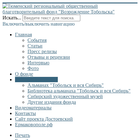
Искать...
Включить/выключить навигацию
Главная
События
Статьи
Пресс релизы
Отзывы и рецензии
Интервью
Фото
О фонде
Онлайн библиотека
Альманах "Тобольск и вся Сибирь"
Библиотека альманаха "Тобольск и вся Сибирь"
Сибирский художественный музей
Другие издания фонда
Видеоматериалы
Контакты
Сайт проекта Достоевский
Ермаковополе.рф
Печать