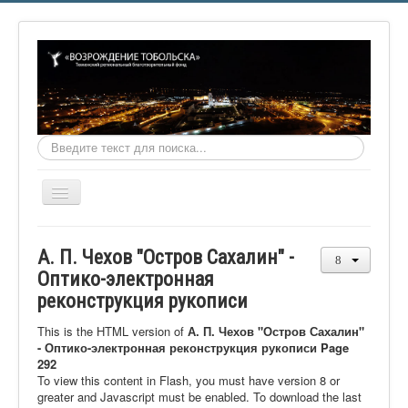
Искать...
Включить/
выключить
навигацию
Главная
А. П. Чехов "Остров Сахалин" -
О фонде
Оптико-электронная
реконструкция рукописи
Онлайн библиотека
Видеоматериалы
This is the HTML version of
А. П. Чехов "Остров Сахалин"
- Оптико-электронная реконструкция рукописи Page
Контакты
292
To view this content in Flash, you must have version 8 or
Сайт проекта Достоевский
greater and Javascript must be enabled. To download the last