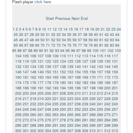
Flash player
click here
Ермаковополе.рф
Start
Previous
Next
End
1
2
3
4
5
6
7
8
9
10
11
12
13
14
15
16
17
18
19
20
21
22
23
24
25
26
27
28
29
30
31
32
33
34
35
36
37
38
39
40
41
42
43
44
45
46
47
48
49
50
51
52
53
54
55
56
57
58
59
60
61
62
63
64
65
66
67
68
69
70
71
72
73
74
75
76
77
78
79
80
81
82
83
84
85
86
87
88
89
90
91
92
93
94
95
96
97
98
99
100
101
102
103
104
105
106
107
108
109
110
111
112
113
114
115
116
117
118
119
120
121
122
123
124
125
126
127
128
129
130
131
132
133
134
135
136
137
138
139
140
141
142
143
144
145
146
147
148
149
150
151
152
153
154
155
156
157
158
159
160
161
162
163
164
165
166
167
168
169
170
171
172
173
174
175
176
177
178
179
180
181
182
183
184
185
186
187
188
189
190
191
192
193
194
195
196
197
198
199
200
201
202
203
204
205
206
207
208
209
210
211
212
213
214
215
216
217
218
219
220
221
222
223
224
225
226
227
228
229
230
231
232
233
234
235
236
237
238
239
240
241
242
243
244
245
246
247
248
249
250
251
252
253
254
255
256
257
258
259
260
261
262
263
264
265
266
267
268
269
270
271
272
273
274
275
276
277
278
279
280
281
282
283
284
285
286
287
288
289
290
291
292
293
294
295
296
297
298
299
300
301
302
303
304
305
306
307
308
309
310
311
312
313