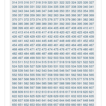
314
315
316
317
318
319
320
321
322
323
324
325
326
327
328
329
330
331
332
333
334
335
336
337
338
339
340
341
342
343
344
345
346
347
348
349
350
351
352
353
354
355
356
357
358
359
360
361
362
363
364
365
366
367
368
369
370
371
372
373
374
375
376
377
378
379
380
381
382
383
384
385
386
387
388
389
390
391
392
393
394
395
396
397
398
399
400
401
402
403
404
405
406
407
408
409
410
411
412
413
414
415
416
417
418
419
420
421
422
423
424
425
426
427
428
429
430
431
432
433
434
435
436
437
438
439
440
441
442
443
444
445
446
447
448
449
450
451
452
453
454
455
456
457
458
459
460
461
462
463
464
465
466
467
468
469
470
471
472
473
474
475
476
477
478
479
480
481
482
483
484
485
486
487
488
489
490
491
492
493
494
495
496
497
498
499
500
501
502
503
504
505
506
507
508
509
510
511
512
513
514
515
516
517
518
519
520
521
522
523
524
525
526
527
528
529
530
531
532
533
534
535
536
537
538
539
540
541
542
543
544
545
546
547
548
549
550
551
552
553
554
555
556
557
558
559
560
561
562
563
564
565
566
567
568
569
570
571
572
573
574
575
576
577
578
579
580
581
582
583
584
585
586
587
588
589
590
591
592
593
594
595
596
597
598
599
600
601
602
603
604
605
606
607
608
609
610
611
612
613
614
615
616
617
618
619
620
621
622
623
624
625
626
627
628
629
630
631
632
633
634
635
636
637
638
639
640
641
642
643
644
645
646
647
648
649
650
651
652
653
654
655
656
657
658
659
660
661
662
663