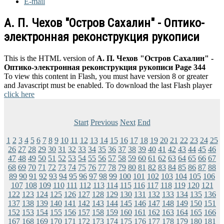
E-mail
А. П. Чехов "Остров Сахалин" - Оптико-
электронная реконструкция рукописи
This is the HTML version of
А. П. Чехов "Остров Сахалин" -
Оптико-электронная реконструкция рукописи Page 344
To view this content in Flash, you must have version 8 or greater
and Javascript must be enabled. To download the last Flash player
click here
Start
Previous
Next
End
1
2
3
4
5
6
7
8
9
10
11
12
13
14
15
16
17
18
19
20
21
22
23
24
25
26
27
28
29
30
31
32
33
34
35
36
37
38
39
40
41
42
43
44
45
46
47
48
49
50
51
52
53
54
55
56
57
58
59
60
61
62
63
64
65
66
67
68
69
70
71
72
73
74
75
76
77
78
79
80
81
82
83
84
85
86
87
88
89
90
91
92
93
94
95
96
97
98
99
100
101
102
103
104
105
106
107
108
109
110
111
112
113
114
115
116
117
118
119
120
121
122
123
124
125
126
127
128
129
130
131
132
133
134
135
136
137
138
139
140
141
142
143
144
145
146
147
148
149
150
151
152
153
154
155
156
157
158
159
160
161
162
163
164
165
166
167
168
169
170
171
172
173
174
175
176
177
178
179
180
181