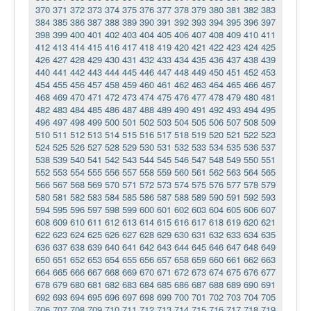
370
371
372
373
374
375
376
377
378
379
380
381
382
383
384
385
386
387
388
389
390
391
392
393
394
395
396
397
398
399
400
401
402
403
404
405
406
407
408
409
410
411
412
413
414
415
416
417
418
419
420
421
422
423
424
425
426
427
428
429
430
431
432
433
434
435
436
437
438
439
440
441
442
443
444
445
446
447
448
449
450
451
452
453
454
455
456
457
458
459
460
461
462
463
464
465
466
467
468
469
470
471
472
473
474
475
476
477
478
479
480
481
482
483
484
485
486
487
488
489
490
491
492
493
494
495
496
497
498
499
500
501
502
503
504
505
506
507
508
509
510
511
512
513
514
515
516
517
518
519
520
521
522
523
524
525
526
527
528
529
530
531
532
533
534
535
536
537
538
539
540
541
542
543
544
545
546
547
548
549
550
551
552
553
554
555
556
557
558
559
560
561
562
563
564
565
566
567
568
569
570
571
572
573
574
575
576
577
578
579
580
581
582
583
584
585
586
587
588
589
590
591
592
593
594
595
596
597
598
599
600
601
602
603
604
605
606
607
608
609
610
611
612
613
614
615
616
617
618
619
620
621
622
623
624
625
626
627
628
629
630
631
632
633
634
635
636
637
638
639
640
641
642
643
644
645
646
647
648
649
650
651
652
653
654
655
656
657
658
659
660
661
662
663
664
665
666
667
668
669
670
671
672
673
674
675
676
677
678
679
680
681
682
683
684
685
686
687
688
689
690
691
692
693
694
695
696
697
698
699
700
701
702
703
704
705
706
707
708
709
710
711
712
713
714
715
716
717
718
719