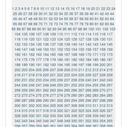
1
2
3
4
5
6
7
8
9
10
11
12
13
14
15
16
17
18
19
20
21
22
23
24
25
26
27
28
29
30
31
32
33
34
35
36
37
38
39
40
41
42
43
44
45
46
47
48
49
50
51
52
53
54
55
56
57
58
59
60
61
62
63
64
65
66
67
68
69
70
71
72
73
74
75
76
77
78
79
80
81
82
83
84
85
86
87
88
89
90
91
92
93
94
95
96
97
98
99
100
101
102
103
104
105
106
107
108
109
110
111
112
113
114
115
116
117
118
119
120
121
122
123
124
125
126
127
128
129
130
131
132
133
134
135
136
137
138
139
140
141
142
143
144
145
146
147
148
149
150
151
152
153
154
155
156
157
158
159
160
161
162
163
164
165
166
167
168
169
170
171
172
173
174
175
176
177
178
179
180
181
182
183
184
185
186
187
188
189
190
191
192
193
194
195
196
197
198
199
200
201
202
203
204
205
206
207
208
209
210
211
212
213
214
215
216
217
218
219
220
221
222
223
224
225
226
227
228
229
230
231
232
233
234
235
236
237
238
239
240
241
242
243
244
245
246
247
248
249
250
251
252
253
254
255
256
257
258
259
260
261
262
263
264
265
266
267
268
269
270
271
272
273
274
275
276
277
278
279
280
281
282
283
284
285
286
287
288
289
290
291
292
293
294
295
296
297
298
299
300
301
302
303
304
305
306
307
308
309
310
311
312
313
314
315
316
317
318
319
320
321
322
323
324
325
326
327
328
329
330
331
332
333
334
335
336
337
338
339
340
341
342
343
344
345
346
347
348
349
350
351
352
353
354
355
356
357
358
359
360
361
362
363
364
365
366
367
368
369