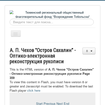
Искать...
Включить/
выключить
навигацию
Главная
А. П. Чехов "Остров Сахалин" -
О фонде
Оптико-электронная
реконструкция рукописи
Онлайн библиотека
Видеоматериалы
This is the HTML version of
А. П. Чехов "Остров Сахалин"
- Оптико-электронная реконструкция рукописи Page
Контакты
359
To view this content in Flash, you must have version 8 or
Сайт проекта Достоевский
greater and Javascript must be enabled. To download the last
Flash player
click here
Ермаковополе.рф
Start
Previous
Next
End