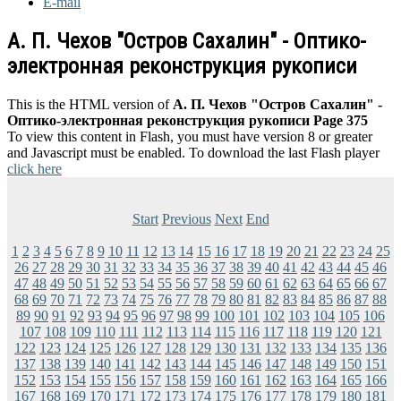
E-mail
А. П. Чехов "Остров Сахалин" - Оптико-
электронная реконструкция рукописи
This is the HTML version of
А. П. Чехов "Остров Сахалин" -
Оптико-электронная реконструкция рукописи Page 375
To view this content in Flash, you must have version 8 or greater
and Javascript must be enabled. To download the last Flash player
click here
Start
Previous
Next
End
1
2
3
4
5
6
7
8
9
10
11
12
13
14
15
16
17
18
19
20
21
22
23
24
25
26
27
28
29
30
31
32
33
34
35
36
37
38
39
40
41
42
43
44
45
46
47
48
49
50
51
52
53
54
55
56
57
58
59
60
61
62
63
64
65
66
67
68
69
70
71
72
73
74
75
76
77
78
79
80
81
82
83
84
85
86
87
88
89
90
91
92
93
94
95
96
97
98
99
100
101
102
103
104
105
106
107
108
109
110
111
112
113
114
115
116
117
118
119
120
121
122
123
124
125
126
127
128
129
130
131
132
133
134
135
136
137
138
139
140
141
142
143
144
145
146
147
148
149
150
151
152
153
154
155
156
157
158
159
160
161
162
163
164
165
166
167
168
169
170
171
172
173
174
175
176
177
178
179
180
181