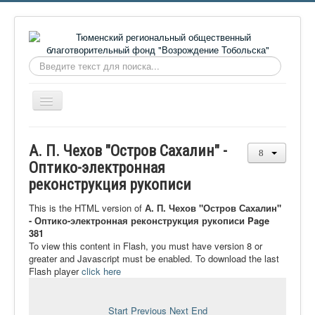
Искать...
Включить/
выключить
навигацию
Главная
А. П. Чехов "Остров Сахалин" -
О фонде
Оптико-электронная
реконструкция рукописи
Онлайн библиотека
Видеоматериалы
This is the HTML version of
А. П. Чехов "Остров Сахалин"
- Оптико-электронная реконструкция рукописи Page
Контакты
381
To view this content in Flash, you must have version 8 or
Сайт проекта Достоевский
greater and Javascript must be enabled. To download the last
Flash player
click here
Ермаковополе.рф
Start
Previous
Next
End