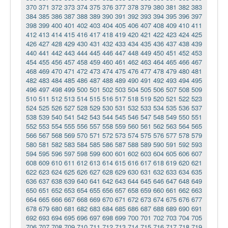
370
371
372
373
374
375
376
377
378
379
380
381
382
383
384
385
386
387
388
389
390
391
392
393
394
395
396
397
398
399
400
401
402
403
404
405
406
407
408
409
410
411
412
413
414
415
416
417
418
419
420
421
422
423
424
425
426
427
428
429
430
431
432
433
434
435
436
437
438
439
440
441
442
443
444
445
446
447
448
449
450
451
452
453
454
455
456
457
458
459
460
461
462
463
464
465
466
467
468
469
470
471
472
473
474
475
476
477
478
479
480
481
482
483
484
485
486
487
488
489
490
491
492
493
494
495
496
497
498
499
500
501
502
503
504
505
506
507
508
509
510
511
512
513
514
515
516
517
518
519
520
521
522
523
524
525
526
527
528
529
530
531
532
533
534
535
536
537
538
539
540
541
542
543
544
545
546
547
548
549
550
551
552
553
554
555
556
557
558
559
560
561
562
563
564
565
566
567
568
569
570
571
572
573
574
575
576
577
578
579
580
581
582
583
584
585
586
587
588
589
590
591
592
593
594
595
596
597
598
599
600
601
602
603
604
605
606
607
608
609
610
611
612
613
614
615
616
617
618
619
620
621
622
623
624
625
626
627
628
629
630
631
632
633
634
635
636
637
638
639
640
641
642
643
644
645
646
647
648
649
650
651
652
653
654
655
656
657
658
659
660
661
662
663
664
665
666
667
668
669
670
671
672
673
674
675
676
677
678
679
680
681
682
683
684
685
686
687
688
689
690
691
692
693
694
695
696
697
698
699
700
701
702
703
704
705
706
707
708
709
710
711
712
713
714
715
716
717
718
719