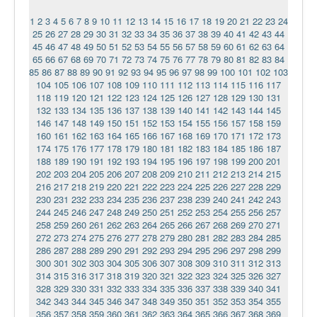
1
2
3
4
5
6
7
8
9
10
11
12
13
14
15
16
17
18
19
20
21
22
23
24
25
26
27
28
29
30
31
32
33
34
35
36
37
38
39
40
41
42
43
44
45
46
47
48
49
50
51
52
53
54
55
56
57
58
59
60
61
62
63
64
65
66
67
68
69
70
71
72
73
74
75
76
77
78
79
80
81
82
83
84
85
86
87
88
89
90
91
92
93
94
95
96
97
98
99
100
101
102
103
104
105
106
107
108
109
110
111
112
113
114
115
116
117
118
119
120
121
122
123
124
125
126
127
128
129
130
131
132
133
134
135
136
137
138
139
140
141
142
143
144
145
146
147
148
149
150
151
152
153
154
155
156
157
158
159
160
161
162
163
164
165
166
167
168
169
170
171
172
173
174
175
176
177
178
179
180
181
182
183
184
185
186
187
188
189
190
191
192
193
194
195
196
197
198
199
200
201
202
203
204
205
206
207
208
209
210
211
212
213
214
215
216
217
218
219
220
221
222
223
224
225
226
227
228
229
230
231
232
233
234
235
236
237
238
239
240
241
242
243
244
245
246
247
248
249
250
251
252
253
254
255
256
257
258
259
260
261
262
263
264
265
266
267
268
269
270
271
272
273
274
275
276
277
278
279
280
281
282
283
284
285
286
287
288
289
290
291
292
293
294
295
296
297
298
299
300
301
302
303
304
305
306
307
308
309
310
311
312
313
314
315
316
317
318
319
320
321
322
323
324
325
326
327
328
329
330
331
332
333
334
335
336
337
338
339
340
341
342
343
344
345
346
347
348
349
350
351
352
353
354
355
356
357
358
359
360
361
362
363
364
365
366
367
368
369