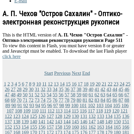
E-mail
А. П. Чехов "Остров Сахалин" - Оптико-
электронная реконструкция рукописи
This is the HTML version of
А. П. Чехов "Остров Сахалин" -
Оптико-электронная реконструкция рукописи Page 511
To view this content in Flash, you must have version 8 or greater
and Javascript must be enabled. To download the last Flash player
click here
Start
Previous
Next
End
1
2
3
4
5
6
7
8
9
10
11
12
13
14
15
16
17
18
19
20
21
22
23
24
25
26
27
28
29
30
31
32
33
34
35
36
37
38
39
40
41
42
43
44
45
46
47
48
49
50
51
52
53
54
55
56
57
58
59
60
61
62
63
64
65
66
67
68
69
70
71
72
73
74
75
76
77
78
79
80
81
82
83
84
85
86
87
88
89
90
91
92
93
94
95
96
97
98
99
100
101
102
103
104
105
106
107
108
109
110
111
112
113
114
115
116
117
118
119
120
121
122
123
124
125
126
127
128
129
130
131
132
133
134
135
136
137
138
139
140
141
142
143
144
145
146
147
148
149
150
151
152
153
154
155
156
157
158
159
160
161
162
163
164
165
166
167
168
169
170
171
172
173
174
175
176
177
178
179
180
181