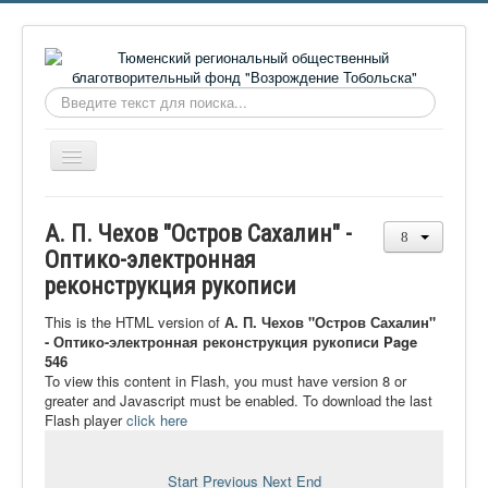
Искать...
Включить/
выключить
навигацию
Главная
А. П. Чехов "Остров Сахалин" -
О фонде
Оптико-электронная
реконструкция рукописи
Онлайн библиотека
Видеоматериалы
This is the HTML version of
А. П. Чехов "Остров Сахалин"
- Оптико-электронная реконструкция рукописи Page
Контакты
546
To view this content in Flash, you must have version 8 or
Сайт проекта Достоевский
greater and Javascript must be enabled. To download the last
Flash player
click here
Ермаковополе.рф
Start
Previous
Next
End