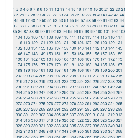
1
2
3
4
5
6
7
8
9
10
11
12
13
14
15
16
17
18
19
20
21
22
23
24
25
26
27
28
29
30
31
32
33
34
35
36
37
38
39
40
41
42
43
44
45
46
47
48
49
50
51
52
53
54
55
56
57
58
59
60
61
62
63
64
65
66
67
68
69
70
71
72
73
74
75
76
77
78
79
80
81
82
83
84
85
86
87
88
89
90
91
92
93
94
95
96
97
98
99
100
101
102
103
104
105
106
107
108
109
110
111
112
113
114
115
116
117
118
119
120
121
122
123
124
125
126
127
128
129
130
131
132
133
134
135
136
137
138
139
140
141
142
143
144
145
146
147
148
149
150
151
152
153
154
155
156
157
158
159
160
161
162
163
164
165
166
167
168
169
170
171
172
173
174
175
176
177
178
179
180
181
182
183
184
185
186
187
188
189
190
191
192
193
194
195
196
197
198
199
200
201
202
203
204
205
206
207
208
209
210
211
212
213
214
215
216
217
218
219
220
221
222
223
224
225
226
227
228
229
230
231
232
233
234
235
236
237
238
239
240
241
242
243
244
245
246
247
248
249
250
251
252
253
254
255
256
257
258
259
260
261
262
263
264
265
266
267
268
269
270
271
272
273
274
275
276
277
278
279
280
281
282
283
284
285
286
287
288
289
290
291
292
293
294
295
296
297
298
299
300
301
302
303
304
305
306
307
308
309
310
311
312
313
314
315
316
317
318
319
320
321
322
323
324
325
326
327
328
329
330
331
332
333
334
335
336
337
338
339
340
341
342
343
344
345
346
347
348
349
350
351
352
353
354
355
356
357
358
359
360
361
362
363
364
365
366
367
368
369