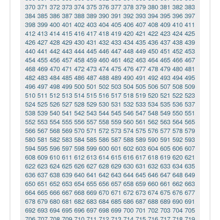
370
371
372
373
374
375
376
377
378
379
380
381
382
383
384
385
386
387
388
389
390
391
392
393
394
395
396
397
398
399
400
401
402
403
404
405
406
407
408
409
410
411
412
413
414
415
416
417
418
419
420
421
422
423
424
425
426
427
428
429
430
431
432
433
434
435
436
437
438
439
440
441
442
443
444
445
446
447
448
449
450
451
452
453
454
455
456
457
458
459
460
461
462
463
464
465
466
467
468
469
470
471
472
473
474
475
476
477
478
479
480
481
482
483
484
485
486
487
488
489
490
491
492
493
494
495
496
497
498
499
500
501
502
503
504
505
506
507
508
509
510
511
512
513
514
515
516
517
518
519
520
521
522
523
524
525
526
527
528
529
530
531
532
533
534
535
536
537
538
539
540
541
542
543
544
545
546
547
548
549
550
551
552
553
554
555
556
557
558
559
560
561
562
563
564
565
566
567
568
569
570
571
572
573
574
575
576
577
578
579
580
581
582
583
584
585
586
587
588
589
590
591
592
593
594
595
596
597
598
599
600
601
602
603
604
605
606
607
608
609
610
611
612
613
614
615
616
617
618
619
620
621
622
623
624
625
626
627
628
629
630
631
632
633
634
635
636
637
638
639
640
641
642
643
644
645
646
647
648
649
650
651
652
653
654
655
656
657
658
659
660
661
662
663
664
665
666
667
668
669
670
671
672
673
674
675
676
677
678
679
680
681
682
683
684
685
686
687
688
689
690
691
692
693
694
695
696
697
698
699
700
701
702
703
704
705
706
707
708
709
710
711
712
713
714
715
716
717
718
719