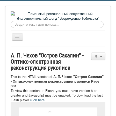
Искать...
Включить/
выключить
навигацию
Главная
А. П. Чехов "Остров Сахалин" -
О фонде
Оптико-электронная
реконструкция рукописи
Онлайн библиотека
Видеоматериалы
This is the HTML version of
А. П. Чехов "Остров Сахалин"
- Оптико-электронная реконструкция рукописи Page
Контакты
663
To view this content in Flash, you must have version 8 or
Сайт проекта Достоевский
greater and Javascript must be enabled. To download the last
Flash player
click here
Ермаковополе.рф