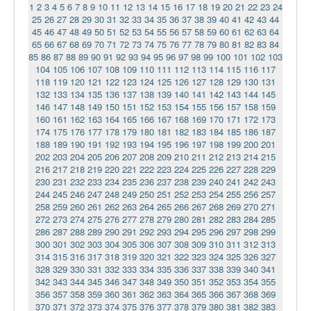
1
2
3
4
5
6
7
8
9
10
11
12
13
14
15
16
17
18
19
20
21
22
23
24
25
26
27
28
29
30
31
32
33
34
35
36
37
38
39
40
41
42
43
44
45
46
47
48
49
50
51
52
53
54
55
56
57
58
59
60
61
62
63
64
65
66
67
68
69
70
71
72
73
74
75
76
77
78
79
80
81
82
83
84
85
86
87
88
89
90
91
92
93
94
95
96
97
98
99
100
101
102
103
104
105
106
107
108
109
110
111
112
113
114
115
116
117
118
119
120
121
122
123
124
125
126
127
128
129
130
131
132
133
134
135
136
137
138
139
140
141
142
143
144
145
146
147
148
149
150
151
152
153
154
155
156
157
158
159
160
161
162
163
164
165
166
167
168
169
170
171
172
173
174
175
176
177
178
179
180
181
182
183
184
185
186
187
188
189
190
191
192
193
194
195
196
197
198
199
200
201
202
203
204
205
206
207
208
209
210
211
212
213
214
215
216
217
218
219
220
221
222
223
224
225
226
227
228
229
230
231
232
233
234
235
236
237
238
239
240
241
242
243
244
245
246
247
248
249
250
251
252
253
254
255
256
257
258
259
260
261
262
263
264
265
266
267
268
269
270
271
272
273
274
275
276
277
278
279
280
281
282
283
284
285
286
287
288
289
290
291
292
293
294
295
296
297
298
299
300
301
302
303
304
305
306
307
308
309
310
311
312
313
314
315
316
317
318
319
320
321
322
323
324
325
326
327
328
329
330
331
332
333
334
335
336
337
338
339
340
341
342
343
344
345
346
347
348
349
350
351
352
353
354
355
356
357
358
359
360
361
362
363
364
365
366
367
368
369
370
371
372
373
374
375
376
377
378
379
380
381
382
383