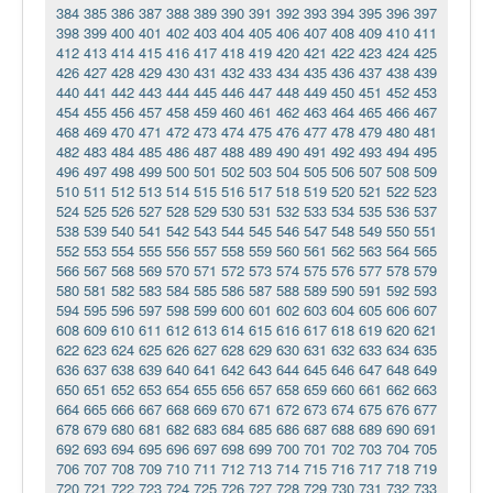
384
385
386
387
388
389
390
391
392
393
394
395
396
397
398
399
400
401
402
403
404
405
406
407
408
409
410
411
412
413
414
415
416
417
418
419
420
421
422
423
424
425
426
427
428
429
430
431
432
433
434
435
436
437
438
439
440
441
442
443
444
445
446
447
448
449
450
451
452
453
454
455
456
457
458
459
460
461
462
463
464
465
466
467
468
469
470
471
472
473
474
475
476
477
478
479
480
481
482
483
484
485
486
487
488
489
490
491
492
493
494
495
496
497
498
499
500
501
502
503
504
505
506
507
508
509
510
511
512
513
514
515
516
517
518
519
520
521
522
523
524
525
526
527
528
529
530
531
532
533
534
535
536
537
538
539
540
541
542
543
544
545
546
547
548
549
550
551
552
553
554
555
556
557
558
559
560
561
562
563
564
565
566
567
568
569
570
571
572
573
574
575
576
577
578
579
580
581
582
583
584
585
586
587
588
589
590
591
592
593
594
595
596
597
598
599
600
601
602
603
604
605
606
607
608
609
610
611
612
613
614
615
616
617
618
619
620
621
622
623
624
625
626
627
628
629
630
631
632
633
634
635
636
637
638
639
640
641
642
643
644
645
646
647
648
649
650
651
652
653
654
655
656
657
658
659
660
661
662
663
664
665
666
667
668
669
670
671
672
673
674
675
676
677
678
679
680
681
682
683
684
685
686
687
688
689
690
691
692
693
694
695
696
697
698
699
700
701
702
703
704
705
706
707
708
709
710
711
712
713
714
715
716
717
718
719
720
721
722
723
724
725
726
727
728
729
730
731
732
733