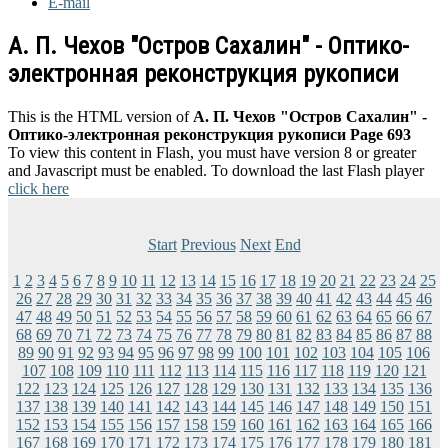
E-mail
А. П. Чехов "Остров Сахалин" - Оптико-
электронная реконструкция рукописи
This is the HTML version of
А. П. Чехов "Остров Сахалин" -
Оптико-электронная реконструкция рукописи Page 693
To view this content in Flash, you must have version 8 or greater
and Javascript must be enabled. To download the last Flash player
click here
Start
Previous
Next
End
1
2
3
4
5
6
7
8
9
10
11
12
13
14
15
16
17
18
19
20
21
22
23
24
25
26
27
28
29
30
31
32
33
34
35
36
37
38
39
40
41
42
43
44
45
46
47
48
49
50
51
52
53
54
55
56
57
58
59
60
61
62
63
64
65
66
67
68
69
70
71
72
73
74
75
76
77
78
79
80
81
82
83
84
85
86
87
88
89
90
91
92
93
94
95
96
97
98
99
100
101
102
103
104
105
106
107
108
109
110
111
112
113
114
115
116
117
118
119
120
121
122
123
124
125
126
127
128
129
130
131
132
133
134
135
136
137
138
139
140
141
142
143
144
145
146
147
148
149
150
151
152
153
154
155
156
157
158
159
160
161
162
163
164
165
166
167
168
169
170
171
172
173
174
175
176
177
178
179
180
181