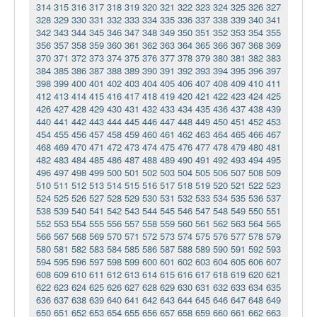
314
315
316
317
318
319
320
321
322
323
324
325
326
327
328
329
330
331
332
333
334
335
336
337
338
339
340
341
342
343
344
345
346
347
348
349
350
351
352
353
354
355
356
357
358
359
360
361
362
363
364
365
366
367
368
369
370
371
372
373
374
375
376
377
378
379
380
381
382
383
384
385
386
387
388
389
390
391
392
393
394
395
396
397
398
399
400
401
402
403
404
405
406
407
408
409
410
411
412
413
414
415
416
417
418
419
420
421
422
423
424
425
426
427
428
429
430
431
432
433
434
435
436
437
438
439
440
441
442
443
444
445
446
447
448
449
450
451
452
453
454
455
456
457
458
459
460
461
462
463
464
465
466
467
468
469
470
471
472
473
474
475
476
477
478
479
480
481
482
483
484
485
486
487
488
489
490
491
492
493
494
495
496
497
498
499
500
501
502
503
504
505
506
507
508
509
510
511
512
513
514
515
516
517
518
519
520
521
522
523
524
525
526
527
528
529
530
531
532
533
534
535
536
537
538
539
540
541
542
543
544
545
546
547
548
549
550
551
552
553
554
555
556
557
558
559
560
561
562
563
564
565
566
567
568
569
570
571
572
573
574
575
576
577
578
579
580
581
582
583
584
585
586
587
588
589
590
591
592
593
594
595
596
597
598
599
600
601
602
603
604
605
606
607
608
609
610
611
612
613
614
615
616
617
618
619
620
621
622
623
624
625
626
627
628
629
630
631
632
633
634
635
636
637
638
639
640
641
642
643
644
645
646
647
648
649
650
651
652
653
654
655
656
657
658
659
660
661
662
663