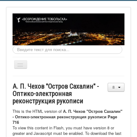
Искать...
Включить/
выключить
навигацию
Главная
А. П. Чехов "Остров Сахалин" -
О фонде
Оптико-электронная
реконструкция рукописи
Онлайн библиотека
Видеоматериалы
This is the HTML version of
А. П. Чехов "Остров Сахалин"
- Оптико-электронная реконструкция рукописи Page
Контакты
716
To view this content in Flash, you must have version 8 or
Сайт проекта Достоевский
greater and Javascript must be enabled. To download the last