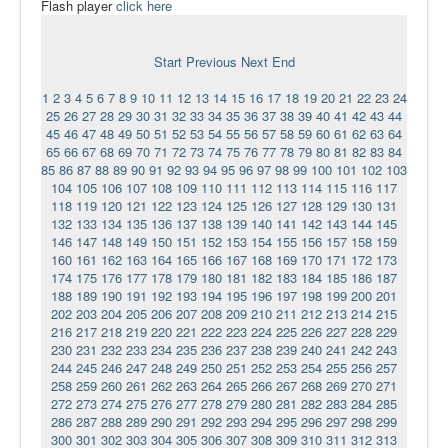
Flash player
click here
Ермаковополе.рф
Start
Previous
Next
End
1
2
3
4
5
6
7
8
9
10
11
12
13
14
15
16
17
18
19
20
21
22
23
24
25
26
27
28
29
30
31
32
33
34
35
36
37
38
39
40
41
42
43
44
45
46
47
48
49
50
51
52
53
54
55
56
57
58
59
60
61
62
63
64
65
66
67
68
69
70
71
72
73
74
75
76
77
78
79
80
81
82
83
84
85
86
87
88
89
90
91
92
93
94
95
96
97
98
99
100
101
102
103
104
105
106
107
108
109
110
111
112
113
114
115
116
117
118
119
120
121
122
123
124
125
126
127
128
129
130
131
132
133
134
135
136
137
138
139
140
141
142
143
144
145
146
147
148
149
150
151
152
153
154
155
156
157
158
159
160
161
162
163
164
165
166
167
168
169
170
171
172
173
174
175
176
177
178
179
180
181
182
183
184
185
186
187
188
189
190
191
192
193
194
195
196
197
198
199
200
201
202
203
204
205
206
207
208
209
210
211
212
213
214
215
216
217
218
219
220
221
222
223
224
225
226
227
228
229
230
231
232
233
234
235
236
237
238
239
240
241
242
243
244
245
246
247
248
249
250
251
252
253
254
255
256
257
258
259
260
261
262
263
264
265
266
267
268
269
270
271
272
273
274
275
276
277
278
279
280
281
282
283
284
285
286
287
288
289
290
291
292
293
294
295
296
297
298
299
300
301
302
303
304
305
306
307
308
309
310
311
312
313