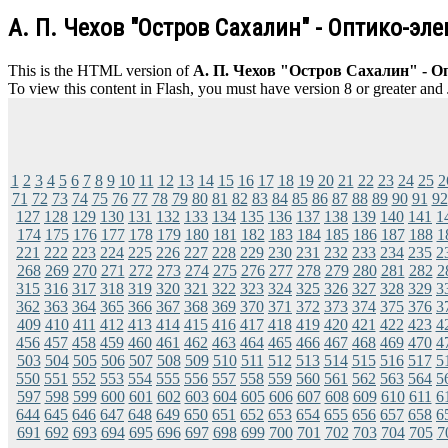
А. П. Чехов "Остров Сахалин" - Оптико-эл
This is the HTML version of
А. П. Чехов "Остров Сахалин" - О
To view this content in Flash, you must have version 8 or greater and
1
2
3
4
5
6
7
8
9
10
11
12
13
14
15
16
17
18
19
20
21
22
23
24
25
2
71
72
73
74
75
76
77
78
79
80
81
82
83
84
85
86
87
88
89
90
91
92
127
128
129
130
131
132
133
134
135
136
137
138
139
140
141
1
174
175
176
177
178
179
180
181
182
183
184
185
186
187
188
1
221
222
223
224
225
226
227
228
229
230
231
232
233
234
235
2
268
269
270
271
272
273
274
275
276
277
278
279
280
281
282
2
315
316
317
318
319
320
321
322
323
324
325
326
327
328
329
3
362
363
364
365
366
367
368
369
370
371
372
373
374
375
376
3
409
410
411
412
413
414
415
416
417
418
419
420
421
422
423
4
456
457
458
459
460
461
462
463
464
465
466
467
468
469
470
4
503
504
505
506
507
508
509
510
511
512
513
514
515
516
517
5
550
551
552
553
554
555
556
557
558
559
560
561
562
563
564
5
597
598
599
600
601
602
603
604
605
606
607
608
609
610
611
6
644
645
646
647
648
649
650
651
652
653
654
655
656
657
658
6
691
692
693
694
695
696
697
698
699
700
701
702
703
704
705
7