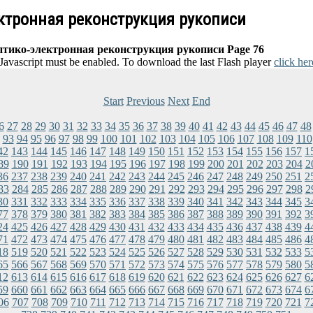
ектронная реконструкция рукописи
птико-электронная реконструкция рукописи Page 76
 Javascript must be enabled. To download the last Flash player
click her
Start
Previous
Next
End
6
27
28
29
30
31
32
33
34
35
36
37
38
39
40
41
42
43
44
45
46
47
48
93
94
95
96
97
98
99
100
101
102
103
104
105
106
107
108
109
110
42
143
144
145
146
147
148
149
150
151
152
153
154
155
156
157
1
89
190
191
192
193
194
195
196
197
198
199
200
201
202
203
204
2
36
237
238
239
240
241
242
243
244
245
246
247
248
249
250
251
2
83
284
285
286
287
288
289
290
291
292
293
294
295
296
297
298
2
30
331
332
333
334
335
336
337
338
339
340
341
342
343
344
345
3
77
378
379
380
381
382
383
384
385
386
387
388
389
390
391
392
3
24
425
426
427
428
429
430
431
432
433
434
435
436
437
438
439
4
71
472
473
474
475
476
477
478
479
480
481
482
483
484
485
486
4
18
519
520
521
522
523
524
525
526
527
528
529
530
531
532
533
5
65
566
567
568
569
570
571
572
573
574
575
576
577
578
579
580
5
12
613
614
615
616
617
618
619
620
621
622
623
624
625
626
627
6
59
660
661
662
663
664
665
666
667
668
669
670
671
672
673
674
6
06
707
708
709
710
711
712
713
714
715
716
717
718
719
720
721
7