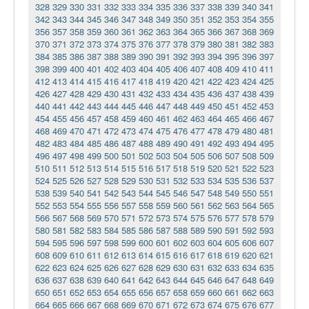
328
329
330
331
332
333
334
335
336
337
338
339
340
341
342
343
344
345
346
347
348
349
350
351
352
353
354
355
356
357
358
359
360
361
362
363
364
365
366
367
368
369
370
371
372
373
374
375
376
377
378
379
380
381
382
383
384
385
386
387
388
389
390
391
392
393
394
395
396
397
398
399
400
401
402
403
404
405
406
407
408
409
410
411
412
413
414
415
416
417
418
419
420
421
422
423
424
425
426
427
428
429
430
431
432
433
434
435
436
437
438
439
440
441
442
443
444
445
446
447
448
449
450
451
452
453
454
455
456
457
458
459
460
461
462
463
464
465
466
467
468
469
470
471
472
473
474
475
476
477
478
479
480
481
482
483
484
485
486
487
488
489
490
491
492
493
494
495
496
497
498
499
500
501
502
503
504
505
506
507
508
509
510
511
512
513
514
515
516
517
518
519
520
521
522
523
524
525
526
527
528
529
530
531
532
533
534
535
536
537
538
539
540
541
542
543
544
545
546
547
548
549
550
551
552
553
554
555
556
557
558
559
560
561
562
563
564
565
566
567
568
569
570
571
572
573
574
575
576
577
578
579
580
581
582
583
584
585
586
587
588
589
590
591
592
593
594
595
596
597
598
599
600
601
602
603
604
605
606
607
608
609
610
611
612
613
614
615
616
617
618
619
620
621
622
623
624
625
626
627
628
629
630
631
632
633
634
635
636
637
638
639
640
641
642
643
644
645
646
647
648
649
650
651
652
653
654
655
656
657
658
659
660
661
662
663
664
665
666
667
668
669
670
671
672
673
674
675
676
677