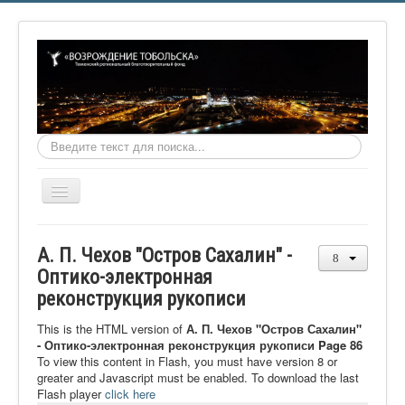
Искать...
Включить/
выключить
навигацию
Главная
А. П. Чехов "Остров Сахалин" -
О фонде
Оптико-электронная
реконструкция рукописи
Онлайн библиотека
Видеоматериалы
This is the HTML version of
А. П. Чехов "Остров Сахалин"
- Оптико-электронная реконструкция рукописи Page 86
Контакты
To view this content in Flash, you must have version 8 or
greater and Javascript must be enabled. To download the last
Сайт проекта Достоевский
Flash player
click here