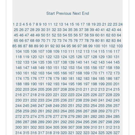
Ермаковополе.рф
Start
Previous
Next
End
1
2
3
4
5
6
7
8
9
10
11
12
13
14
15
16
17
18
19
20
21
22
23
24
25
26
27
28
29
30
31
32
33
34
35
36
37
38
39
40
41
42
43
44
45
46
47
48
49
50
51
52
53
54
55
56
57
58
59
60
61
62
63
64
65
66
67
68
69
70
71
72
73
74
75
76
77
78
79
80
81
82
83
84
85
86
87
88
89
90
91
92
93
94
95
96
97
98
99
100
101
102
103
104
105
106
107
108
109
110
111
112
113
114
115
116
117
118
119
120
121
122
123
124
125
126
127
128
129
130
131
132
133
134
135
136
137
138
139
140
141
142
143
144
145
146
147
148
149
150
151
152
153
154
155
156
157
158
159
160
161
162
163
164
165
166
167
168
169
170
171
172
173
174
175
176
177
178
179
180
181
182
183
184
185
186
187
188
189
190
191
192
193
194
195
196
197
198
199
200
201
202
203
204
205
206
207
208
209
210
211
212
213
214
215
216
217
218
219
220
221
222
223
224
225
226
227
228
229
230
231
232
233
234
235
236
237
238
239
240
241
242
243
244
245
246
247
248
249
250
251
252
253
254
255
256
257
258
259
260
261
262
263
264
265
266
267
268
269
270
271
272
273
274
275
276
277
278
279
280
281
282
283
284
285
286
287
288
289
290
291
292
293
294
295
296
297
298
299
300
301
302
303
304
305
306
307
308
309
310
311
312
313
314
315
316
317
318
319
320
321
322
323
324
325
326
327