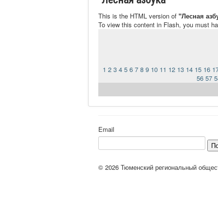
This is the HTML version of
"Лесная азб
To view this content in Flash, you must h
1
2
3
4
5
6
7
8
9
10
11
12
13
14
15
16
1
56
57
5
Email
П
© 2026 Тюменский региональный общес