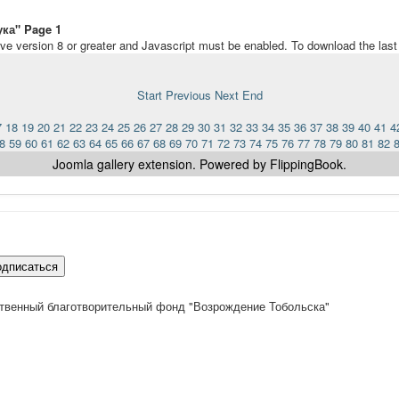
ука" Page 1
ave version 8 or greater and Javascript must be enabled. To download the las
Start
Previous
Next
End
7
18
19
20
21
22
23
24
25
26
27
28
29
30
31
32
33
34
35
36
37
38
39
40
41
4
8
59
60
61
62
63
64
65
66
67
68
69
70
71
72
73
74
75
76
77
78
79
80
81
82
Joomla gallery
extension. Powered by FlippingBook.
одписаться
твенный благотворительный фонд "Возрождение Тобольска"