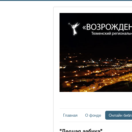
Главная
О фонде
Онлайн библ
"Лесная азбука"