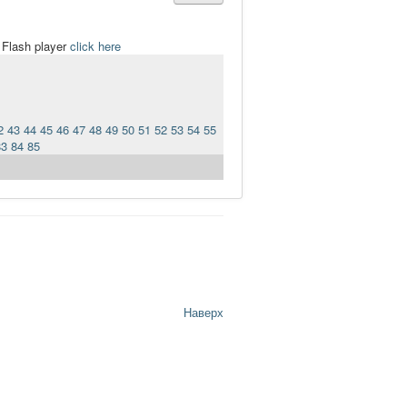
t Flash player
click here
2
43
44
45
46
47
48
49
50
51
52
53
54
55
83
84
85
Наверх