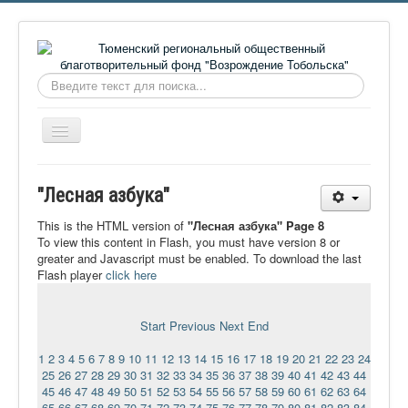
Искать...
Включить/
выключить
навигацию
Главная
"Лесная азбука"
О фонде
This is the HTML version of
"Лесная азбука" Page 8
Онлайн библиотека
To view this content in Flash, you must have version 8 or
greater and Javascript must be enabled. To download the last
Видеоматериалы
Flash player
click here
Контакты
Start
Previous
Next
End
Сайт проекта Достоевский
1
2
3
4
5
6
7
8
9
10
11
12
13
14
15
16
17
18
19
20
21
22
23
24
Ермаковополе.рф
25
26
27
28
29
30
31
32
33
34
35
36
37
38
39
40
41
42
43
44
45
46
47
48
49
50
51
52
53
54
55
56
57
58
59
60
61
62
63
64
65
66
67
68
69
70
71
72
73
74
75
76
77
78
79
80
81
82
83
84