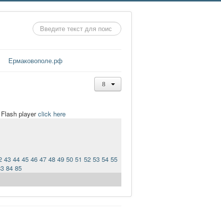
Искать...
Ермаковополе.рф
t Flash player
click here
2
43
44
45
46
47
48
49
50
51
52
53
54
55
83
84
85