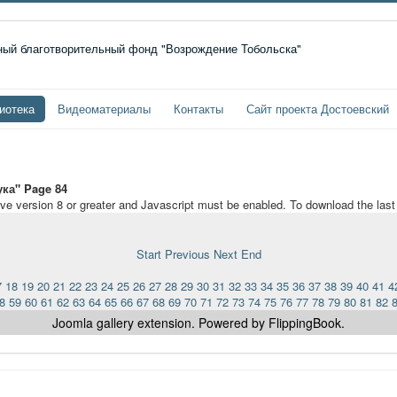
иотека
Видеоматериалы
Контакты
Сайт проекта Достоевский
ука" Page 84
ave version 8 or greater and Javascript must be enabled. To download the las
Start
Previous
Next
End
7
18
19
20
21
22
23
24
25
26
27
28
29
30
31
32
33
34
35
36
37
38
39
40
41
4
8
59
60
61
62
63
64
65
66
67
68
69
70
71
72
73
74
75
76
77
78
79
80
81
82
Joomla gallery
extension. Powered by FlippingBook.