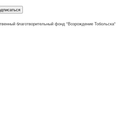
одписаться
твенный благотворительный фонд "Возрождение Тобольска"