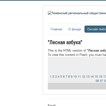
Главная
О фонде
Онлайн библ
"Лесная азбука"
This is the HTML version of
"Лесная азб
To view this content in Flash, you must h
1
2
3
4
5
6
7
8
9
10
11
12
13
14
15
16
1
56
57
5
Email