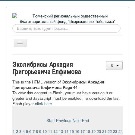
Искать...
Включить/
выключить
навигацию
Главная
Экслибрисы Аркадия
О фонде
Григорьевича Елфимова
Онлайн библиотека
This is the HTML version of
Экслибрисы Аркадия
Григорьевича Елфимова Page 44
Видеоматериалы
To view this content in Flash, you must have version 8 or
greater and Javascript must be enabled. To download the last
Контакты
Flash player
click here
Сайт проекта Достоевский
Ермаковополе.рф
Start
Previous
Next
End
1
2
3
4
5
6
7
8
9
10
11
12
13
14
15
16
17
18
19
20
21
22
23
24