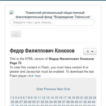
Искать...
Включить/
выключить
навигацию
Главная
Федор Филиппович Конюхов
О фонде
This is the HTML version of
Федор Филиппович Конюхов
Онлайн библиотека
Page 73
To view this content in Flash, you must have version 8 or
Видеоматериалы
greater and Javascript must be enabled. To download the last
Flash player
click here
Контакты
Сайт проекта Достоевский
Start
Previous
Next
End
Ермаковополе.рф
1
2
3
4
5
6
7
8
9
10
11
12
13
14
15
16
17
18
19
20
21
22
23
24
25
26
27
28
29
30
31
32
33
34
35
36
37
38
39
40
41
42
43
44
45
46
47
48
49
50
51
52
53
54
55
56
57
58
59
60
61
62
63
64