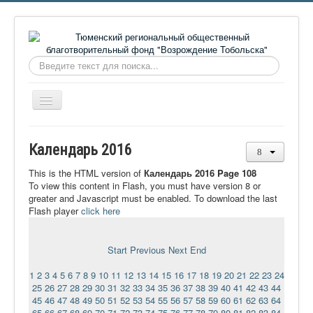
Искать...
Включить/
выключить
навигацию
Главная
Календарь 2016
О фонде
This is the HTML version of
Календарь 2016 Page 108
Онлайн библиотека
To view this content in Flash, you must have version 8 or
greater and Javascript must be enabled. To download the last
Видеоматериалы
Flash player
click here
Контакты
Start
Previous
Next
End
Сайт проекта Достоевский
1
2
3
4
5
6
7
8
9
10
11
12
13
14
15
16
17
18
19
20
21
22
23
24
Ермаковополе.рф
25
26
27
28
29
30
31
32
33
34
35
36
37
38
39
40
41
42
43
44
45
46
47
48
49
50
51
52
53
54
55
56
57
58
59
60
61
62
63
64
65
66
67
68
69
70
71
72
73
74
75
76
77
78
79
80
81
82
83
84