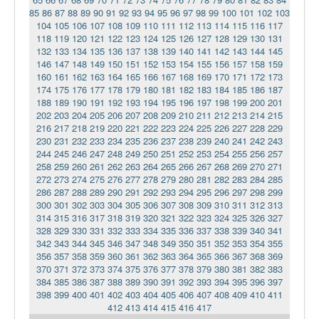
85
86
87
88
89
90
91
92
93
94
95
96
97
98
99
100
101
102
103
104
105
106
107
108
109
110
111
112
113
114
115
116
117
118
119
120
121
122
123
124
125
126
127
128
129
130
131
132
133
134
135
136
137
138
139
140
141
142
143
144
145
146
147
148
149
150
151
152
153
154
155
156
157
158
159
160
161
162
163
164
165
166
167
168
169
170
171
172
173
174
175
176
177
178
179
180
181
182
183
184
185
186
187
188
189
190
191
192
193
194
195
196
197
198
199
200
201
202
203
204
205
206
207
208
209
210
211
212
213
214
215
216
217
218
219
220
221
222
223
224
225
226
227
228
229
230
231
232
233
234
235
236
237
238
239
240
241
242
243
244
245
246
247
248
249
250
251
252
253
254
255
256
257
258
259
260
261
262
263
264
265
266
267
268
269
270
271
272
273
274
275
276
277
278
279
280
281
282
283
284
285
286
287
288
289
290
291
292
293
294
295
296
297
298
299
300
301
302
303
304
305
306
307
308
309
310
311
312
313
314
315
316
317
318
319
320
321
322
323
324
325
326
327
328
329
330
331
332
333
334
335
336
337
338
339
340
341
342
343
344
345
346
347
348
349
350
351
352
353
354
355
356
357
358
359
360
361
362
363
364
365
366
367
368
369
370
371
372
373
374
375
376
377
378
379
380
381
382
383
384
385
386
387
388
389
390
391
392
393
394
395
396
397
398
399
400
401
402
403
404
405
406
407
408
409
410
411
412
413
414
415
416
417