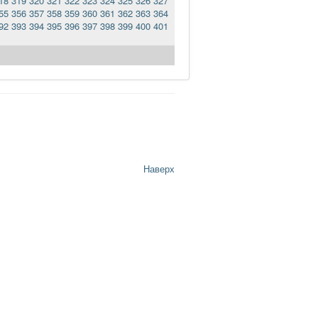
18
319
320
321
322
323
324
325
326
327
55
356
357
358
359
360
361
362
363
364
92
393
394
395
396
397
398
399
400
401
Наверх