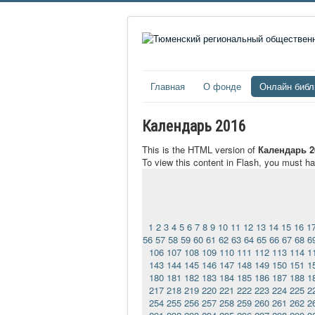
Главная
О фонде
Онлайн библ
Календарь 2016
This is the HTML version of
Календарь 2
To view this content in Flash, you must h
1
2
3
4
5
6
7
8
9
10
11
12
13
14
15
16
1
56
57
58
59
60
61
62
63
64
65
66
67
68
6
106
107
108
109
110
111
112
113
114
1
143
144
145
146
147
148
149
150
151
1
180
181
182
183
184
185
186
187
188
1
217
218
219
220
221
222
223
224
225
2
254
255
256
257
258
259
260
261
262
2