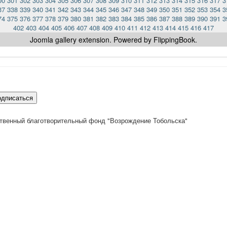
00
301
302
303
304
305
306
307
308
309
310
311
312
313
314
315
316
317
3
37
338
339
340
341
342
343
344
345
346
347
348
349
350
351
352
353
354
3
74
375
376
377
378
379
380
381
382
383
384
385
386
387
388
389
390
391
3
402
403
404
405
406
407
408
409
410
411
412
413
414
415
416
417
Joomla gallery
extension. Powered by FlippingBook.
одписаться
твенный благотворительный фонд "Возрождение Тобольска"