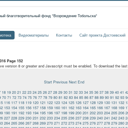
иотека
Видеоматериалы
Контакты
Сайт проекта Достоевский
016 Page 152
ave version 8 or greater and Javascript must be enabled. To download the las
Start
Previous
Next
End
7
18
19
20
21
22
23
24
25
26
27
28
29
30
31
32
33
34
35
36
37
38
39
40
41
4
9
70
71
72
73
74
75
76
77
78
79
80
81
82
83
84
85
86
87
88
89
90
91
92
93
9
15
116
117
118
119
120
121
122
123
124
125
126
127
128
129
130
131
132
1
52
153
154
155
156
157
158
159
160
161
162
163
164
165
166
167
168
169
1
89
190
191
192
193
194
195
196
197
198
199
200
201
202
203
204
205
206
2
26
227
228
229
230
231
232
233
234
235
236
237
238
239
240
241
242
243
2
63
264
265
266
267
268
269
270
271
272
273
274
275
276
277
278
279
280
2