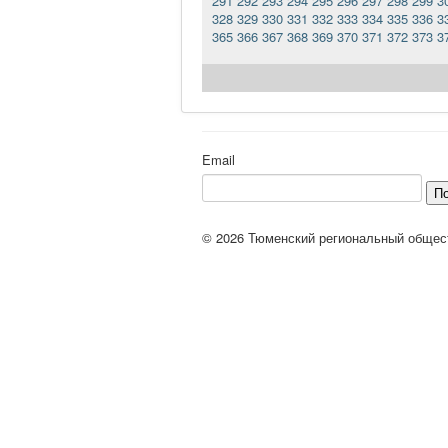
291
292
293
294
295
296
297
298
299
3
328
329
330
331
332
333
334
335
336
3
365
366
367
368
369
370
371
372
373
3
Email
П
© 2026 Тюменский региональный общес