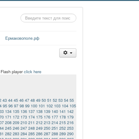
Искать...
Ермаковополе.рф
t Flash player
click here
2
43
44
45
46
47
48
49
50
51
52
53
54
55
4
95
96
97
98
99
100
101
102
103
104
105
33
134
135
136
137
138
139
140
141
142
70
171
172
173
174
175
176
177
178
179
07
208
209
210
211
212
213
214
215
216
44
245
246
247
248
249
250
251
252
253
81
282
283
284
285
286
287
288
289
290