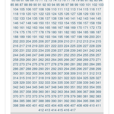
85
86
87
88
89
90
91
92
93
94
95
96
97
98
99
100
101
102
103
104
105
106
107
108
109
110
111
112
113
114
115
116
117
118
119
120
121
122
123
124
125
126
127
128
129
130
131
132
133
134
135
136
137
138
139
140
141
142
143
144
145
146
147
148
149
150
151
152
153
154
155
156
157
158
159
160
161
162
163
164
165
166
167
168
169
170
171
172
173
174
175
176
177
178
179
180
181
182
183
184
185
186
187
188
189
190
191
192
193
194
195
196
197
198
199
200
201
202
203
204
205
206
207
208
209
210
211
212
213
214
215
216
217
218
219
220
221
222
223
224
225
226
227
228
229
230
231
232
233
234
235
236
237
238
239
240
241
242
243
244
245
246
247
248
249
250
251
252
253
254
255
256
257
258
259
260
261
262
263
264
265
266
267
268
269
270
271
272
273
274
275
276
277
278
279
280
281
282
283
284
285
286
287
288
289
290
291
292
293
294
295
296
297
298
299
300
301
302
303
304
305
306
307
308
309
310
311
312
313
314
315
316
317
318
319
320
321
322
323
324
325
326
327
328
329
330
331
332
333
334
335
336
337
338
339
340
341
342
343
344
345
346
347
348
349
350
351
352
353
354
355
356
357
358
359
360
361
362
363
364
365
366
367
368
369
370
371
372
373
374
375
376
377
378
379
380
381
382
383
384
385
386
387
388
389
390
391
392
393
394
395
396
397
398
399
400
401
402
403
404
405
406
407
408
409
410
411
412
413
414
415
416
417