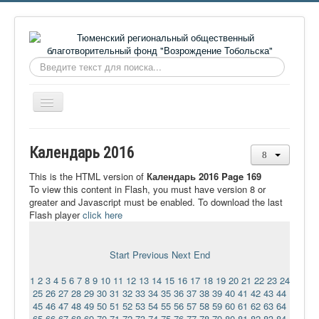
Искать...
Включить/
выключить
навигацию
Главная
Календарь 2016
О фонде
This is the HTML version of
Календарь 2016 Page 169
Онлайн библиотека
To view this content in Flash, you must have version 8 or
greater and Javascript must be enabled. To download the last
Видеоматериалы
Flash player
click here
Контакты
Start
Previous
Next
End
Сайт проекта Достоевский
1
2
3
4
5
6
7
8
9
10
11
12
13
14
15
16
17
18
19
20
21
22
23
24
Ермаковополе.рф
25
26
27
28
29
30
31
32
33
34
35
36
37
38
39
40
41
42
43
44
45
46
47
48
49
50
51
52
53
54
55
56
57
58
59
60
61
62
63
64
65
66
67
68
69
70
71
72
73
74
75
76
77
78
79
80
81
82
83
84