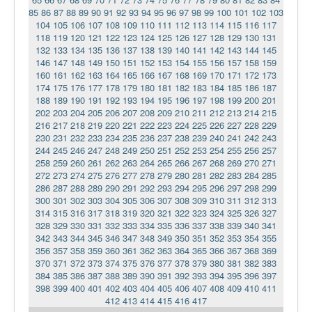
85
86
87
88
89
90
91
92
93
94
95
96
97
98
99
100
101
102
103
104
105
106
107
108
109
110
111
112
113
114
115
116
117
118
119
120
121
122
123
124
125
126
127
128
129
130
131
132
133
134
135
136
137
138
139
140
141
142
143
144
145
146
147
148
149
150
151
152
153
154
155
156
157
158
159
160
161
162
163
164
165
166
167
168
169
170
171
172
173
174
175
176
177
178
179
180
181
182
183
184
185
186
187
188
189
190
191
192
193
194
195
196
197
198
199
200
201
202
203
204
205
206
207
208
209
210
211
212
213
214
215
216
217
218
219
220
221
222
223
224
225
226
227
228
229
230
231
232
233
234
235
236
237
238
239
240
241
242
243
244
245
246
247
248
249
250
251
252
253
254
255
256
257
258
259
260
261
262
263
264
265
266
267
268
269
270
271
272
273
274
275
276
277
278
279
280
281
282
283
284
285
286
287
288
289
290
291
292
293
294
295
296
297
298
299
300
301
302
303
304
305
306
307
308
309
310
311
312
313
314
315
316
317
318
319
320
321
322
323
324
325
326
327
328
329
330
331
332
333
334
335
336
337
338
339
340
341
342
343
344
345
346
347
348
349
350
351
352
353
354
355
356
357
358
359
360
361
362
363
364
365
366
367
368
369
370
371
372
373
374
375
376
377
378
379
380
381
382
383
384
385
386
387
388
389
390
391
392
393
394
395
396
397
398
399
400
401
402
403
404
405
406
407
408
409
410
411
412
413
414
415
416
417