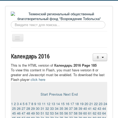
Искать...
Включить/
выключить
навигацию
Главная
Календарь 2016
О фонде
This is the HTML version of
Календарь 2016 Page 185
Онлайн библиотека
To view this content in Flash, you must have version 8 or
greater and Javascript must be enabled. To download the last
Видеоматериалы
Flash player
click here
Контакты
Start
Previous
Next
End
Сайт проекта Достоевский
1
2
3
4
5
6
7
8
9
10
11
12
13
14
15
16
17
18
19
20
21
22
23
24
Ермаковополе.рф
25
26
27
28
29
30
31
32
33
34
35
36
37
38
39
40
41
42
43
44
45
46
47
48
49
50
51
52
53
54
55
56
57
58
59
60
61
62
63
64
65
66
67
68
69
70
71
72
73
74
75
76
77
78
79
80
81
82
83
84