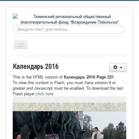
Искать...
Включить/
выключить
навигацию
Главная
Календарь 2016
О фонде
This is the HTML version of
Календарь 2016 Page 221
Онлайн библиотека
To view this content in Flash, you must have version 8 or
greater and Javascript must be enabled. To download the last
Видеоматериалы
Flash player
click here
Контакты
Сайт проекта Достоевский
Ермаковополе.рф