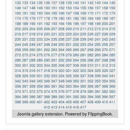
132
133
134
135
136
137
138
139
140
141
142
143
144
145
146
147
148
149
150
151
152
153
154
155
156
157
158
159
160
161
162
163
164
165
166
167
168
169
170
171
172
173
174
175
176
177
178
179
180
181
182
183
184
185
186
187
188
189
190
191
192
193
194
195
196
197
198
199
200
201
202
203
204
205
206
207
208
209
210
211
212
213
214
215
216
217
218
219
220
221
222
223
224
225
226
227
228
229
230
231
232
233
234
235
236
237
238
239
240
241
242
243
244
245
246
247
248
249
250
251
252
253
254
255
256
257
258
259
260
261
262
263
264
265
266
267
268
269
270
271
272
273
274
275
276
277
278
279
280
281
282
283
284
285
286
287
288
289
290
291
292
293
294
295
296
297
298
299
300
301
302
303
304
305
306
307
308
309
310
311
312
313
314
315
316
317
318
319
320
321
322
323
324
325
326
327
328
329
330
331
332
333
334
335
336
337
338
339
340
341
342
343
344
345
346
347
348
349
350
351
352
353
354
355
356
357
358
359
360
361
362
363
364
365
366
367
368
369
370
371
372
373
374
375
376
377
378
379
380
381
382
383
384
385
386
387
388
389
390
391
392
393
394
395
396
397
398
399
400
401
402
403
404
405
406
407
408
409
410
411
412
413
414
415
416
417
Joomla gallery
extension. Powered by FlippingBook.