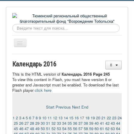
Искать...
Включить/
выключить
навигацию
Главная
Календарь 2016
О фонде
This is the HTML version of
Календарь 2016 Page 245
Онлайн библиотека
To view this content in Flash, you must have version 8 or
greater and Javascript must be enabled. To download the last
Видеоматериалы
Flash player
click here
Контакты
Start
Previous
Next
End
Сайт проекта Достоевский
1
2
3
4
5
6
7
8
9
10
11
12
13
14
15
16
17
18
19
20
21
22
23
24
Ермаковополе.рф
25
26
27
28
29
30
31
32
33
34
35
36
37
38
39
40
41
42
43
44
45
46
47
48
49
50
51
52
53
54
55
56
57
58
59
60
61
62
63
64
65
66
67
68
69
70
71
72
73
74
75
76
77
78
79
80
81
82
83
84