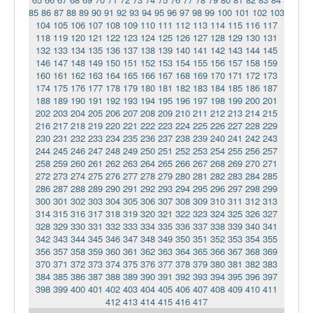
85
86
87
88
89
90
91
92
93
94
95
96
97
98
99
100
101
102
103
104
105
106
107
108
109
110
111
112
113
114
115
116
117
118
119
120
121
122
123
124
125
126
127
128
129
130
131
132
133
134
135
136
137
138
139
140
141
142
143
144
145
146
147
148
149
150
151
152
153
154
155
156
157
158
159
160
161
162
163
164
165
166
167
168
169
170
171
172
173
174
175
176
177
178
179
180
181
182
183
184
185
186
187
188
189
190
191
192
193
194
195
196
197
198
199
200
201
202
203
204
205
206
207
208
209
210
211
212
213
214
215
216
217
218
219
220
221
222
223
224
225
226
227
228
229
230
231
232
233
234
235
236
237
238
239
240
241
242
243
244
245
246
247
248
249
250
251
252
253
254
255
256
257
258
259
260
261
262
263
264
265
266
267
268
269
270
271
272
273
274
275
276
277
278
279
280
281
282
283
284
285
286
287
288
289
290
291
292
293
294
295
296
297
298
299
300
301
302
303
304
305
306
307
308
309
310
311
312
313
314
315
316
317
318
319
320
321
322
323
324
325
326
327
328
329
330
331
332
333
334
335
336
337
338
339
340
341
342
343
344
345
346
347
348
349
350
351
352
353
354
355
356
357
358
359
360
361
362
363
364
365
366
367
368
369
370
371
372
373
374
375
376
377
378
379
380
381
382
383
384
385
386
387
388
389
390
391
392
393
394
395
396
397
398
399
400
401
402
403
404
405
406
407
408
409
410
411
412
413
414
415
416
417