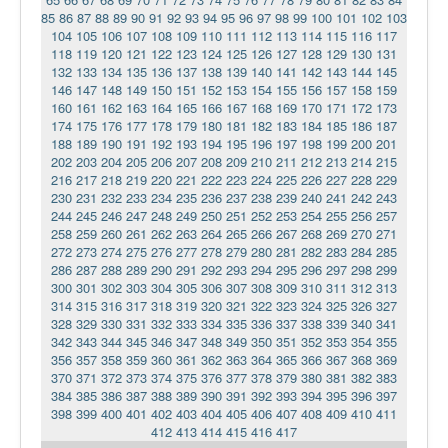
85
86
87
88
89
90
91
92
93
94
95
96
97
98
99
100
101
102
103
104
105
106
107
108
109
110
111
112
113
114
115
116
117
118
119
120
121
122
123
124
125
126
127
128
129
130
131
132
133
134
135
136
137
138
139
140
141
142
143
144
145
146
147
148
149
150
151
152
153
154
155
156
157
158
159
160
161
162
163
164
165
166
167
168
169
170
171
172
173
174
175
176
177
178
179
180
181
182
183
184
185
186
187
188
189
190
191
192
193
194
195
196
197
198
199
200
201
202
203
204
205
206
207
208
209
210
211
212
213
214
215
216
217
218
219
220
221
222
223
224
225
226
227
228
229
230
231
232
233
234
235
236
237
238
239
240
241
242
243
244
245
246
247
248
249
250
251
252
253
254
255
256
257
258
259
260
261
262
263
264
265
266
267
268
269
270
271
272
273
274
275
276
277
278
279
280
281
282
283
284
285
286
287
288
289
290
291
292
293
294
295
296
297
298
299
300
301
302
303
304
305
306
307
308
309
310
311
312
313
314
315
316
317
318
319
320
321
322
323
324
325
326
327
328
329
330
331
332
333
334
335
336
337
338
339
340
341
342
343
344
345
346
347
348
349
350
351
352
353
354
355
356
357
358
359
360
361
362
363
364
365
366
367
368
369
370
371
372
373
374
375
376
377
378
379
380
381
382
383
384
385
386
387
388
389
390
391
392
393
394
395
396
397
398
399
400
401
402
403
404
405
406
407
408
409
410
411
412
413
414
415
416
417