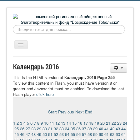
Искать...
Включить/
выключить
навигацию
Главная
Календарь 2016
О фонде
This is the HTML version of
Календарь 2016 Page 255
Онлайн библиотека
To view this content in Flash, you must have version 8 or
greater and Javascript must be enabled. To download the last
Видеоматериалы
Flash player
click here
Контакты
Start
Previous
Next
End
Сайт проекта Достоевский
1
2
3
4
5
6
7
8
9
10
11
12
13
14
15
16
17
18
19
20
21
22
23
24
Ермаковополе.рф
25
26
27
28
29
30
31
32
33
34
35
36
37
38
39
40
41
42
43
44
45
46
47
48
49
50
51
52
53
54
55
56
57
58
59
60
61
62
63
64
65
66
67
68
69
70
71
72
73
74
75
76
77
78
79
80
81
82
83
84