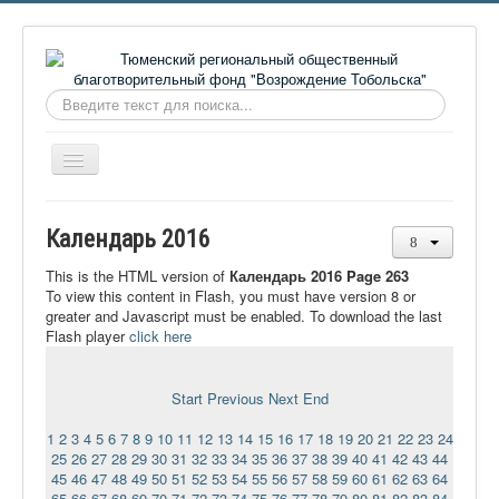
Искать...
Включить/
выключить
навигацию
Главная
Календарь 2016
О фонде
This is the HTML version of
Календарь 2016 Page 263
Онлайн библиотека
To view this content in Flash, you must have version 8 or
greater and Javascript must be enabled. To download the last
Видеоматериалы
Flash player
click here
Контакты
Start
Previous
Next
End
Сайт проекта Достоевский
1
2
3
4
5
6
7
8
9
10
11
12
13
14
15
16
17
18
19
20
21
22
23
24
Ермаковополе.рф
25
26
27
28
29
30
31
32
33
34
35
36
37
38
39
40
41
42
43
44
45
46
47
48
49
50
51
52
53
54
55
56
57
58
59
60
61
62
63
64
65
66
67
68
69
70
71
72
73
74
75
76
77
78
79
80
81
82
83
84