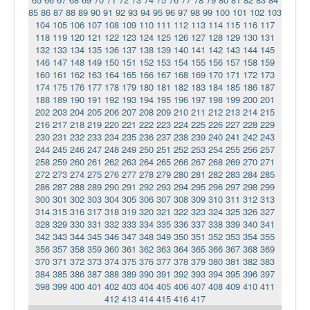
85
86
87
88
89
90
91
92
93
94
95
96
97
98
99
100
101
102
103
104
105
106
107
108
109
110
111
112
113
114
115
116
117
118
119
120
121
122
123
124
125
126
127
128
129
130
131
132
133
134
135
136
137
138
139
140
141
142
143
144
145
146
147
148
149
150
151
152
153
154
155
156
157
158
159
160
161
162
163
164
165
166
167
168
169
170
171
172
173
174
175
176
177
178
179
180
181
182
183
184
185
186
187
188
189
190
191
192
193
194
195
196
197
198
199
200
201
202
203
204
205
206
207
208
209
210
211
212
213
214
215
216
217
218
219
220
221
222
223
224
225
226
227
228
229
230
231
232
233
234
235
236
237
238
239
240
241
242
243
244
245
246
247
248
249
250
251
252
253
254
255
256
257
258
259
260
261
262
263
264
265
266
267
268
269
270
271
272
273
274
275
276
277
278
279
280
281
282
283
284
285
286
287
288
289
290
291
292
293
294
295
296
297
298
299
300
301
302
303
304
305
306
307
308
309
310
311
312
313
314
315
316
317
318
319
320
321
322
323
324
325
326
327
328
329
330
331
332
333
334
335
336
337
338
339
340
341
342
343
344
345
346
347
348
349
350
351
352
353
354
355
356
357
358
359
360
361
362
363
364
365
366
367
368
369
370
371
372
373
374
375
376
377
378
379
380
381
382
383
384
385
386
387
388
389
390
391
392
393
394
395
396
397
398
399
400
401
402
403
404
405
406
407
408
409
410
411
412
413
414
415
416
417