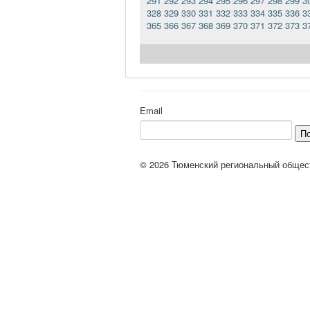
291
292
293
294
295
296
297
298
299
3
328
329
330
331
332
333
334
335
336
3
365
366
367
368
369
370
371
372
373
3
Email
П
© 2026 Тюменский региональный общес