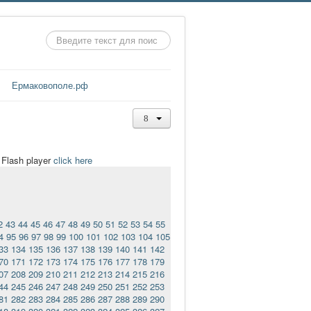
Искать...
Ермаковополе.рф
t Flash player
click here
2
43
44
45
46
47
48
49
50
51
52
53
54
55
4
95
96
97
98
99
100
101
102
103
104
105
33
134
135
136
137
138
139
140
141
142
70
171
172
173
174
175
176
177
178
179
07
208
209
210
211
212
213
214
215
216
44
245
246
247
248
249
250
251
252
253
81
282
283
284
285
286
287
288
289
290