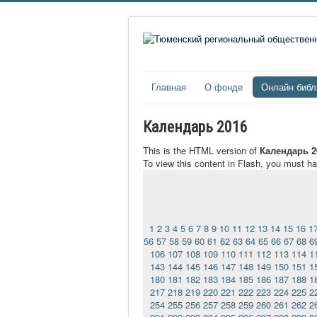
Главная
О фонде
Онлайн библ
Календарь 2016
This is the HTML version of
Календарь 2
To view this content in Flash, you must h
1
2
3
4
5
6
7
8
9
10
11
12
13
14
15
16
1
56
57
58
59
60
61
62
63
64
65
66
67
68
6
106
107
108
109
110
111
112
113
114
1
143
144
145
146
147
148
149
150
151
1
180
181
182
183
184
185
186
187
188
1
217
218
219
220
221
222
223
224
225
2
254
255
256
257
258
259
260
261
262
2