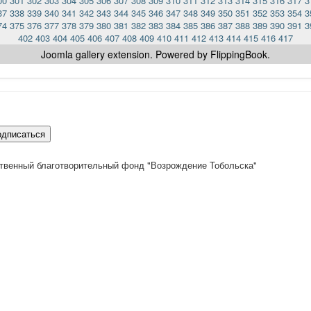
00
301
302
303
304
305
306
307
308
309
310
311
312
313
314
315
316
317
3
37
338
339
340
341
342
343
344
345
346
347
348
349
350
351
352
353
354
3
74
375
376
377
378
379
380
381
382
383
384
385
386
387
388
389
390
391
3
402
403
404
405
406
407
408
409
410
411
412
413
414
415
416
417
Joomla gallery
extension. Powered by FlippingBook.
одписаться
твенный благотворительный фонд "Возрождение Тобольска"