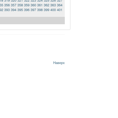
18
319
320
321
322
323
324
325
326
327
55
356
357
358
359
360
361
362
363
364
92
393
394
395
396
397
398
399
400
401
Наверх