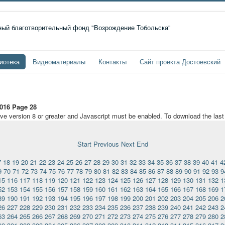
иотека
Видеоматериалы
Контакты
Сайт проекта Достоевский
016 Page 28
ave version 8 or greater and Javascript must be enabled. To download the las
Start
Previous
Next
End
7
18
19
20
21
22
23
24
25
26
27
28
29
30
31
32
33
34
35
36
37
38
39
40
41
4
9
70
71
72
73
74
75
76
77
78
79
80
81
82
83
84
85
86
87
88
89
90
91
92
93
9
15
116
117
118
119
120
121
122
123
124
125
126
127
128
129
130
131
132
1
52
153
154
155
156
157
158
159
160
161
162
163
164
165
166
167
168
169
1
89
190
191
192
193
194
195
196
197
198
199
200
201
202
203
204
205
206
2
26
227
228
229
230
231
232
233
234
235
236
237
238
239
240
241
242
243
2
63
264
265
266
267
268
269
270
271
272
273
274
275
276
277
278
279
280
2