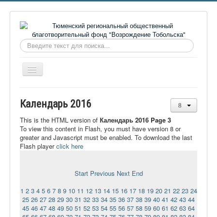
Искать...
Включить/
выключить
навигацию
Главная
Календарь 2016
О фонде
This is the HTML version of
Календарь 2016 Page 3
Онлайн библиотека
To view this content in Flash, you must have version 8 or
greater and Javascript must be enabled. To download the last
Видеоматериалы
Flash player
click here
Контакты
Start
Previous
Next
End
Сайт проекта Достоевский
1
2
3
4
5
6
7
8
9
10
11
12
13
14
15
16
17
18
19
20
21
22
23
24
Ермаковополе.рф
25
26
27
28
29
30
31
32
33
34
35
36
37
38
39
40
41
42
43
44
45
46
47
48
49
50
51
52
53
54
55
56
57
58
59
60
61
62
63
64
65
66
67
68
69
70
71
72
73
74
75
76
77
78
79
80
81
82
83
84