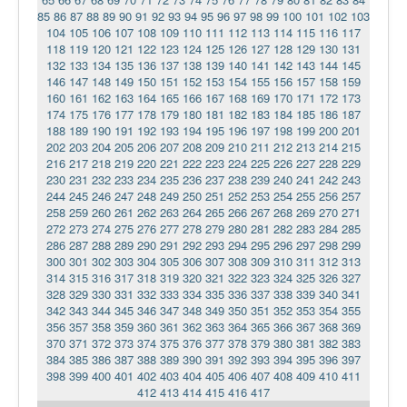
85
86
87
88
89
90
91
92
93
94
95
96
97
98
99
100
101
102
103
104
105
106
107
108
109
110
111
112
113
114
115
116
117
118
119
120
121
122
123
124
125
126
127
128
129
130
131
132
133
134
135
136
137
138
139
140
141
142
143
144
145
146
147
148
149
150
151
152
153
154
155
156
157
158
159
160
161
162
163
164
165
166
167
168
169
170
171
172
173
174
175
176
177
178
179
180
181
182
183
184
185
186
187
188
189
190
191
192
193
194
195
196
197
198
199
200
201
202
203
204
205
206
207
208
209
210
211
212
213
214
215
216
217
218
219
220
221
222
223
224
225
226
227
228
229
230
231
232
233
234
235
236
237
238
239
240
241
242
243
244
245
246
247
248
249
250
251
252
253
254
255
256
257
258
259
260
261
262
263
264
265
266
267
268
269
270
271
272
273
274
275
276
277
278
279
280
281
282
283
284
285
286
287
288
289
290
291
292
293
294
295
296
297
298
299
300
301
302
303
304
305
306
307
308
309
310
311
312
313
314
315
316
317
318
319
320
321
322
323
324
325
326
327
328
329
330
331
332
333
334
335
336
337
338
339
340
341
342
343
344
345
346
347
348
349
350
351
352
353
354
355
356
357
358
359
360
361
362
363
364
365
366
367
368
369
370
371
372
373
374
375
376
377
378
379
380
381
382
383
384
385
386
387
388
389
390
391
392
393
394
395
396
397
398
399
400
401
402
403
404
405
406
407
408
409
410
411
412
413
414
415
416
417