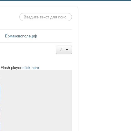
Искать...
Ермаковополе.рф
t Flash player
click here