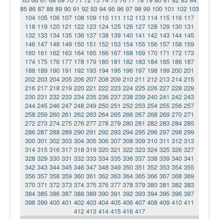
85
86
87
88
89
90
91
92
93
94
95
96
97
98
99
100
101
102
103
104
105
106
107
108
109
110
111
112
113
114
115
116
117
118
119
120
121
122
123
124
125
126
127
128
129
130
131
132
133
134
135
136
137
138
139
140
141
142
143
144
145
146
147
148
149
150
151
152
153
154
155
156
157
158
159
160
161
162
163
164
165
166
167
168
169
170
171
172
173
174
175
176
177
178
179
180
181
182
183
184
185
186
187
188
189
190
191
192
193
194
195
196
197
198
199
200
201
202
203
204
205
206
207
208
209
210
211
212
213
214
215
216
217
218
219
220
221
222
223
224
225
226
227
228
229
230
231
232
233
234
235
236
237
238
239
240
241
242
243
244
245
246
247
248
249
250
251
252
253
254
255
256
257
258
259
260
261
262
263
264
265
266
267
268
269
270
271
272
273
274
275
276
277
278
279
280
281
282
283
284
285
286
287
288
289
290
291
292
293
294
295
296
297
298
299
300
301
302
303
304
305
306
307
308
309
310
311
312
313
314
315
316
317
318
319
320
321
322
323
324
325
326
327
328
329
330
331
332
333
334
335
336
337
338
339
340
341
342
343
344
345
346
347
348
349
350
351
352
353
354
355
356
357
358
359
360
361
362
363
364
365
366
367
368
369
370
371
372
373
374
375
376
377
378
379
380
381
382
383
384
385
386
387
388
389
390
391
392
393
394
395
396
397
398
399
400
401
402
403
404
405
406
407
408
409
410
411
412
413
414
415
416
417