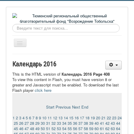
Искать...
Включить/
выключить
навигацию
Главная
Календарь 2016
О фонде
This is the HTML version of
Календарь 2016 Page 408
Онлайн библиотека
To view this content in Flash, you must have version 8 or
greater and Javascript must be enabled. To download the last
Видеоматериалы
Flash player
click here
Контакты
Start
Previous
Next
End
Сайт проекта Достоевский
1
2
3
4
5
6
7
8
9
10
11
12
13
14
15
16
17
18
19
20
21
22
23
24
Ермаковополе.рф
25
26
27
28
29
30
31
32
33
34
35
36
37
38
39
40
41
42
43
44
45
46
47
48
49
50
51
52
53
54
55
56
57
58
59
60
61
62
63
64
65
66
67
68
69
70
71
72
73
74
75
76
77
78
79
80
81
82
83
84