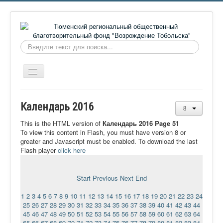
Искать...
Включить/
выключить
навигацию
Главная
Календарь 2016
О фонде
This is the HTML version of
Календарь 2016 Page 51
Онлайн библиотека
To view this content in Flash, you must have version 8 or
greater and Javascript must be enabled. To download the last
Видеоматериалы
Flash player
click here
Контакты
Start
Previous
Next
End
Сайт проекта Достоевский
1
2
3
4
5
6
7
8
9
10
11
12
13
14
15
16
17
18
19
20
21
22
23
24
Ермаковополе.рф
25
26
27
28
29
30
31
32
33
34
35
36
37
38
39
40
41
42
43
44
45
46
47
48
49
50
51
52
53
54
55
56
57
58
59
60
61
62
63
64
65
66
67
68
69
70
71
72
73
74
75
76
77
78
79
80
81
82
83
84