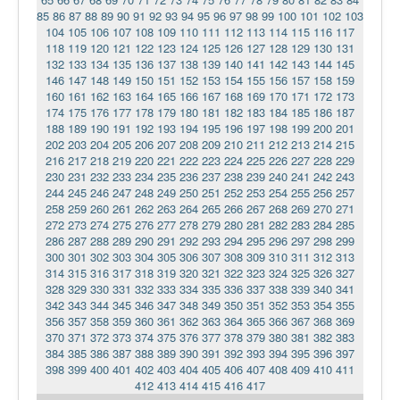
85
86
87
88
89
90
91
92
93
94
95
96
97
98
99
100
101
102
103
104
105
106
107
108
109
110
111
112
113
114
115
116
117
118
119
120
121
122
123
124
125
126
127
128
129
130
131
132
133
134
135
136
137
138
139
140
141
142
143
144
145
146
147
148
149
150
151
152
153
154
155
156
157
158
159
160
161
162
163
164
165
166
167
168
169
170
171
172
173
174
175
176
177
178
179
180
181
182
183
184
185
186
187
188
189
190
191
192
193
194
195
196
197
198
199
200
201
202
203
204
205
206
207
208
209
210
211
212
213
214
215
216
217
218
219
220
221
222
223
224
225
226
227
228
229
230
231
232
233
234
235
236
237
238
239
240
241
242
243
244
245
246
247
248
249
250
251
252
253
254
255
256
257
258
259
260
261
262
263
264
265
266
267
268
269
270
271
272
273
274
275
276
277
278
279
280
281
282
283
284
285
286
287
288
289
290
291
292
293
294
295
296
297
298
299
300
301
302
303
304
305
306
307
308
309
310
311
312
313
314
315
316
317
318
319
320
321
322
323
324
325
326
327
328
329
330
331
332
333
334
335
336
337
338
339
340
341
342
343
344
345
346
347
348
349
350
351
352
353
354
355
356
357
358
359
360
361
362
363
364
365
366
367
368
369
370
371
372
373
374
375
376
377
378
379
380
381
382
383
384
385
386
387
388
389
390
391
392
393
394
395
396
397
398
399
400
401
402
403
404
405
406
407
408
409
410
411
412
413
414
415
416
417