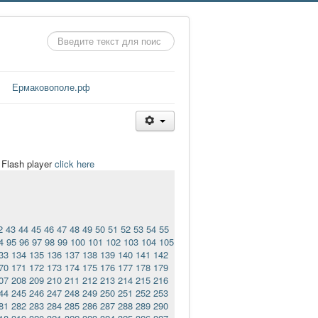
Искать...
Ермаковополе.рф
t Flash player
click here
2
43
44
45
46
47
48
49
50
51
52
53
54
55
4
95
96
97
98
99
100
101
102
103
104
105
33
134
135
136
137
138
139
140
141
142
70
171
172
173
174
175
176
177
178
179
07
208
209
210
211
212
213
214
215
216
44
245
246
247
248
249
250
251
252
253
81
282
283
284
285
286
287
288
289
290