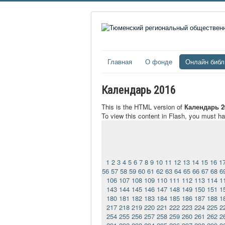
Главная
О фонде
Онлайн библ
Календарь 2016
This is the HTML version of
Календарь 2
To view this content in Flash, you must h
1
2
3
4
5
6
7
8
9
10
11
12
13
14
15
16
1
56
57
58
59
60
61
62
63
64
65
66
67
68
6
106
107
108
109
110
111
112
113
114
1
143
144
145
146
147
148
149
150
151
1
180
181
182
183
184
185
186
187
188
1
217
218
219
220
221
222
223
224
225
2
254
255
256
257
258
259
260
261
262
2