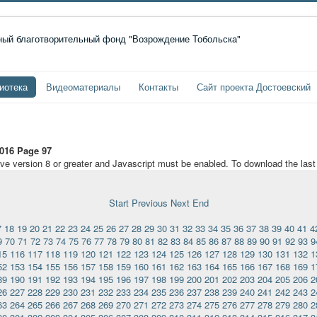
иотека
Видеоматериалы
Контакты
Сайт проекта Достоевский
016 Page 97
ave version 8 or greater and Javascript must be enabled. To download the las
Start
Previous
Next
End
7
18
19
20
21
22
23
24
25
26
27
28
29
30
31
32
33
34
35
36
37
38
39
40
41
4
9
70
71
72
73
74
75
76
77
78
79
80
81
82
83
84
85
86
87
88
89
90
91
92
93
9
15
116
117
118
119
120
121
122
123
124
125
126
127
128
129
130
131
132
1
52
153
154
155
156
157
158
159
160
161
162
163
164
165
166
167
168
169
1
89
190
191
192
193
194
195
196
197
198
199
200
201
202
203
204
205
206
2
26
227
228
229
230
231
232
233
234
235
236
237
238
239
240
241
242
243
2
63
264
265
266
267
268
269
270
271
272
273
274
275
276
277
278
279
280
2