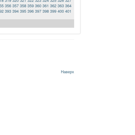
18
319
320
321
322
323
324
325
326
327
55
356
357
358
359
360
361
362
363
364
92
393
394
395
396
397
398
399
400
401
Наверх