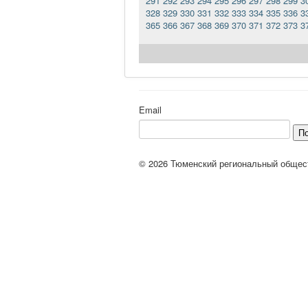
291
292
293
294
295
296
297
298
299
3
328
329
330
331
332
333
334
335
336
3
365
366
367
368
369
370
371
372
373
3
Email
П
© 2026 Тюменский региональный общес