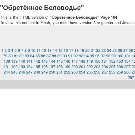
"Обретённое Беловодье"
This is the HTML version of
"Обретённое Беловодье" Page 104
To view this content in Flash, you must have version 8 or greater and Javasc
1
2
3
4
5
6
7
8
9
10
11
12
13
14
15
16
17
18
19
20
21
22
23
24
25
26
27
28
79
80
81
82
83
84
85
86
87
88
89
90
91
92
93
94
95
96
97
98
99
100
101
1
138
139
140
141
142
143
144
145
146
147
148
149
150
151
152
153
154
1
191
192
193
194
195
196
197
198
199
200
201
202
203
204
205
206
207
2
244
245
246
247
248
249
250
251
252
253
254
255
256
257
258
259
260
2
297