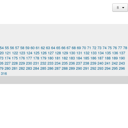
54
55
56
57
58
59
60
61
62
63
64
65
66
67
68
69
70
71
72
73
74
75
76
77
78
20
121
122
123
124
125
126
127
128
129
130
131
132
133
134
135
136
137
73
174
175
176
177
178
179
180
181
182
183
184
185
186
187
188
189
190
26
227
228
229
230
231
232
233
234
235
236
237
238
239
240
241
242
243
79
280
281
282
283
284
285
286
287
288
289
290
291
292
293
294
295
296
316