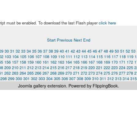
ript must be enabled. To download the last Flash player
click here
Start
Previous
Next
End
29
30
31
32
33
34
35
36
37
38
39
40
41
42
43
44
45
46
47
48
49
50
51
52
53
02
103
104
105
106
107
108
109
110
111
112
113
114
115
116
117
118
119
1
55
156
157
158
159
160
161
162
163
164
165
166
167
168
169
170
171
172
1
08
209
210
211
212
213
214
215
216
217
218
219
220
221
222
223
224
225
2
61
262
263
264
265
266
267
268
269
270
271
272
273
274
275
276
277
278
2
298
299
300
301
302
303
304
305
306
307
308
309
310
311
312
313
314
315
Joomla gallery
extension. Powered by FlippingBook.