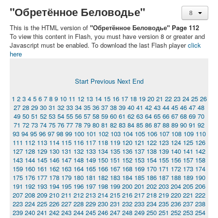
"Обретённое Беловодье"
This is the HTML version of
"Обретённое Беловодье" Page 112
To view this content in Flash, you must have version 8 or greater and
Javascript must be enabled. To download the last Flash player
click
here
Start
Previous
Next
End
1
2
3
4
5
6
7
8
9
10
11
12
13
14
15
16
17
18
19
20
21
22
23
24
25
26
27
28
29
30
31
32
33
34
35
36
37
38
39
40
41
42
43
44
45
46
47
48
49
50
51
52
53
54
55
56
57
58
59
60
61
62
63
64
65
66
67
68
69
70
71
72
73
74
75
76
77
78
79
80
81
82
83
84
85
86
87
88
89
90
91
92
93
94
95
96
97
98
99
100
101
102
103
104
105
106
107
108
109
110
111
112
113
114
115
116
117
118
119
120
121
122
123
124
125
126
127
128
129
130
131
132
133
134
135
136
137
138
139
140
141
142
143
144
145
146
147
148
149
150
151
152
153
154
155
156
157
158
159
160
161
162
163
164
165
166
167
168
169
170
171
172
173
174
175
176
177
178
179
180
181
182
183
184
185
186
187
188
189
190
191
192
193
194
195
196
197
198
199
200
201
202
203
204
205
206
207
208
209
210
211
212
213
214
215
216
217
218
219
220
221
222
223
224
225
226
227
228
229
230
231
232
233
234
235
236
237
238
239
240
241
242
243
244
245
246
247
248
249
250
251
252
253
254