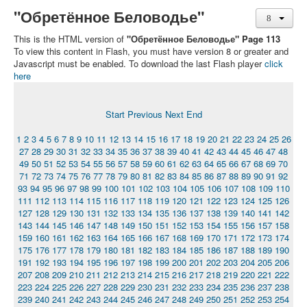
"Обретённое Беловодье"
This is the HTML version of
"Обретённое Беловодье" Page 113
To view this content in Flash, you must have version 8 or greater and
Javascript must be enabled. To download the last Flash player
click
here
Start
Previous
Next
End
1
2
3
4
5
6
7
8
9
10
11
12
13
14
15
16
17
18
19
20
21
22
23
24
25
26
27
28
29
30
31
32
33
34
35
36
37
38
39
40
41
42
43
44
45
46
47
48
49
50
51
52
53
54
55
56
57
58
59
60
61
62
63
64
65
66
67
68
69
70
71
72
73
74
75
76
77
78
79
80
81
82
83
84
85
86
87
88
89
90
91
92
93
94
95
96
97
98
99
100
101
102
103
104
105
106
107
108
109
110
111
112
113
114
115
116
117
118
119
120
121
122
123
124
125
126
127
128
129
130
131
132
133
134
135
136
137
138
139
140
141
142
143
144
145
146
147
148
149
150
151
152
153
154
155
156
157
158
159
160
161
162
163
164
165
166
167
168
169
170
171
172
173
174
175
176
177
178
179
180
181
182
183
184
185
186
187
188
189
190
191
192
193
194
195
196
197
198
199
200
201
202
203
204
205
206
207
208
209
210
211
212
213
214
215
216
217
218
219
220
221
222
223
224
225
226
227
228
229
230
231
232
233
234
235
236
237
238
239
240
241
242
243
244
245
246
247
248
249
250
251
252
253
254